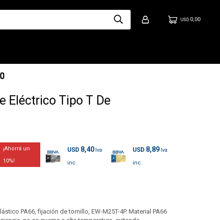
0,00
USD
 Eléctrico Tipo T De
8,40
8,89
USD
USD
10
stico PA66, fijación de tornillo, EW-M25T-4P. Material PA66