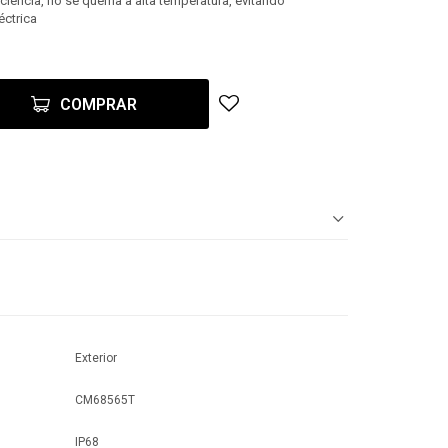
ficiencia, no se quema a alta temperatura, evitando
éctrica
COMPRAR
Exterior
CM68565T
IP68