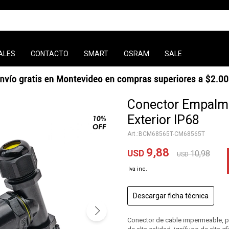
ALES
CONTACTO
SMART
OSRAM
SALE
Conector Empalme
Exterior IP68
BCM68565T-CM68565T
9,88
USD
10,98
USD
Descargar ficha técnica
Conector de cable impermeable, plá