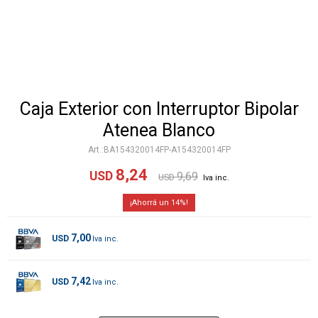
Caja Exterior con Interruptor Bipolar
Atenea Blanco
BA154320014FP-A154320014FP
8,24
USD
9,69
USD
14
7,00
USD
7,42
USD