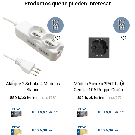
Productos que te pueden interesar
Alargue 2 Schuko 4 Modulos
Módulo Schuko 2P+T Lat y
Blanco
Central 10A Reggio Grafito
6,55
6,60
USD
17,80
USD
7,77
USD
USD
5,57
5,61
USD
USD
5,90
5,94
USD
USD