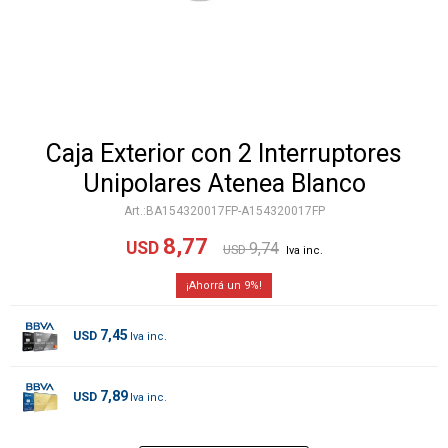
Caja Exterior con 2 Interruptores
Unipolares Atenea Blanco
BA154320017FP-A154320017FP
8,77
USD
9,74
USD
9
7,45
USD
7,89
USD