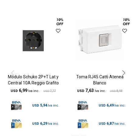
Módulo Schuko 2P+T Lat y
Toma RJ45 Cat6 Atenea
Central 10A Reggio Grafito
Blanco
6,99
7,63
USD
7,77
USD
8,48
USD
USD
5,94
6,49
USD
USD
6,29
6,87
USD
USD