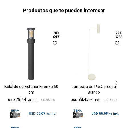
Productos que te pueden interesar
Bolardo de Exterior Firenze 50
Lámpara de Pie Córcega
cm
Blanco
78,44
78,45
USD
87,16
USD
87,17
USD
USD
66,67
66,68
USD
USD