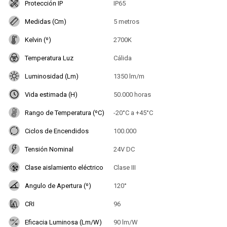
Protección IP
IP65
Medidas (Cm)
5 metros
Kelvin (º)
2700K
Temperatura Luz
Cálida
Luminosidad (Lm)
1350 lm/m
Vida estimada (H)
50.000 horas
Rango de Temperatura (ºC)
-20°C a +45°C
Ciclos de Encendidos
100.000
Tensión Nominal
24V DC
Clase aislamiento eléctrico
Clase III
Angulo de Apertura (º)
120°
CRI
96
Eficacia Luminosa (Lm/W)
90 lm/W