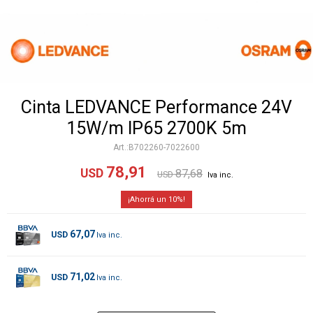
Cinta LEDVANCE Performance 24V
15W/m IP65 2700K 5m
B702260-7022600
78,91
USD
87,68
USD
10
67,07
USD
71,02
USD