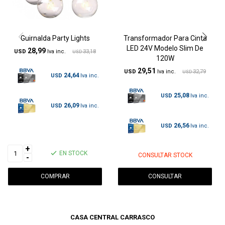
Guirnalda Party Lights
Transformador Para Cinta
LED 24V Modelo Slim De
28,99
USD
33,18
USD
120W
29,51
USD
32,79
USD
24,64
USD
25,08
USD
26,09
USD
26,56
USD
+
EN STOCK
CONSULTAR STOCK
-
CONSULTAR
CASA CENTRAL CARRASCO