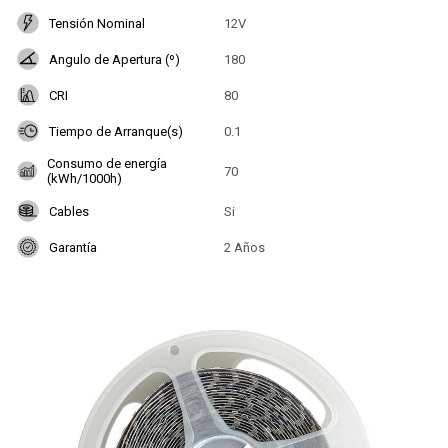
Tensión Nominal
12V
Angulo de Apertura (º)
180
CRI
80
Tiempo de Arranque(s)
0.1
Consumo de energía
70
(kWh/1000h)
Cables
Si
Garantía
2 Años