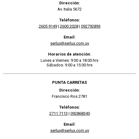
Dirección:
Av. Italia 5672
Teléfonos:
2605 9149
|
2600 2028
|
092792893
Email:
serlux@serlux.com.uy
Horarios de atención:
Lunes a Viernes: 9:00 a 18:00 hrs
Sábados: 9:00 a 15:00 hrs
PUNTA CARRETAS
Dirección:
Francisco Ros 2781
Teléfonos:
2711 7113
|
092868340
Email:
serlux@serlux.com.uy