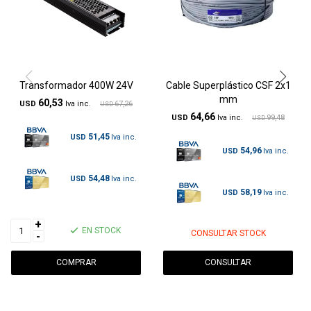
Transformador 400W 24V
Cable Superplástico CSF 2x1
mm
60,53
USD
67,26
USD
64,66
USD
99,48
USD
51,45
USD
54,96
USD
54,48
USD
58,19
USD
+
EN STOCK
CONSULTAR STOCK
-
CONSULTAR