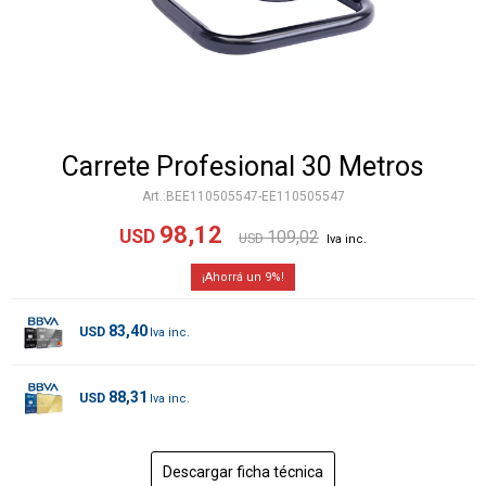
Carrete Profesional 30 Metros
BEE110505547-EE110505547
98,12
USD
109,02
USD
9
83,40
USD
88,31
USD
Descargar ficha técnica