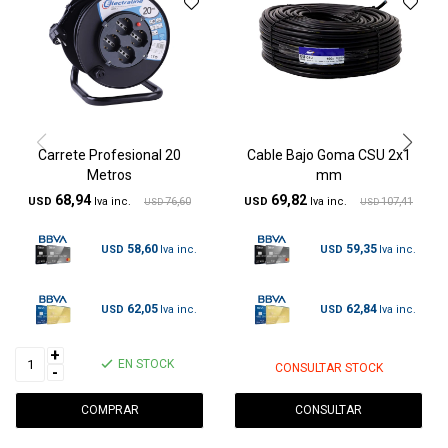
Carrete Profesional 20
Cable Bajo Goma CSU 2x1
Metros
mm
68,94
69,82
USD
76,60
USD
107,41
USD
USD
58,60
59,35
USD
USD
62,05
62,84
USD
USD
+
EN STOCK
CONSULTAR STOCK
-
CONSULTAR