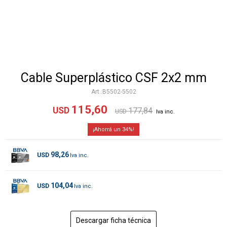
Cable Superplástico CSF 2x2 mm
B5502-5502
115,60
USD
177,84
USD
34
98,26
USD
104,04
USD
Descargar ficha técnica