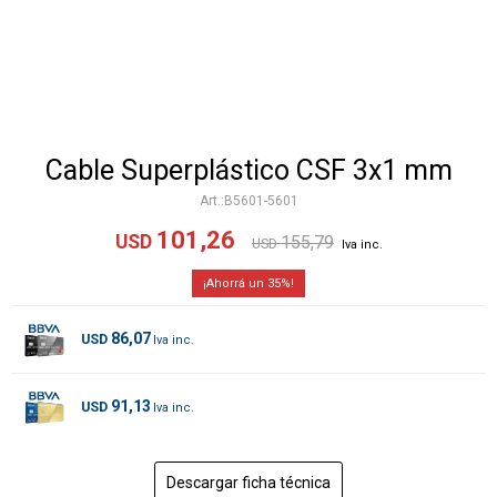
Cable Superplástico CSF 3x1 mm
B5601-5601
101,26
USD
155,79
USD
35
86,07
USD
91,13
USD
Descargar ficha técnica