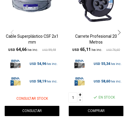
Cable Superplástico CSF 2x1
Carrete Profesional 20
mm
Metros
64,66
65,11
USD
99,48
USD
76,60
USD
USD
54,96
55,34
USD
USD
58,19
58,60
USD
USD
+
EN STOCK
CONSULTAR STOCK
-
CONSULTAR