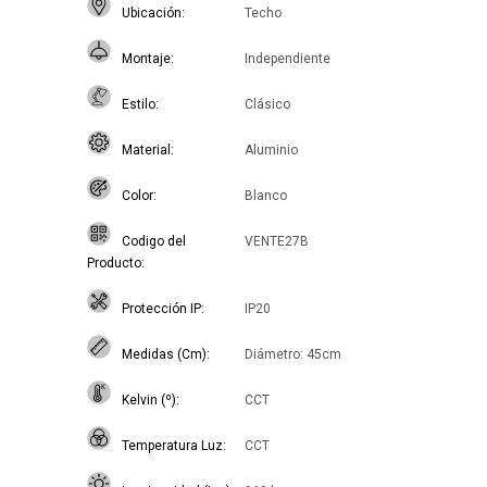
Ubicación
Techo
Montaje
Independiente
Estilo
Clásico
Material
Aluminio
Color
Blanco
Codigo del
VENTE27B
Producto
Protección IP
IP20
Medidas (Cm)
Diámetro: 45cm
Kelvin (º)
CCT
Temperatura Luz
CCT