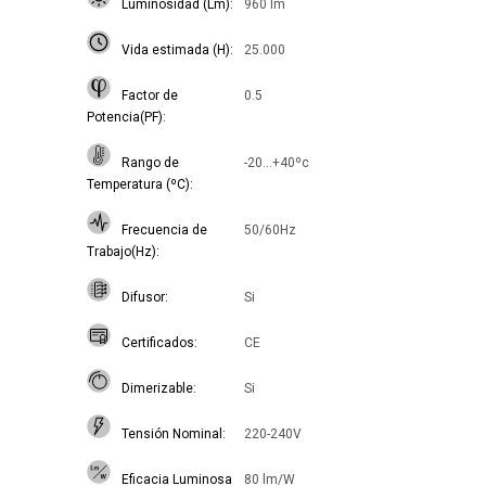
Luminosidad (Lm)
960 lm
Vida estimada (H)
25.000
Factor de
0.5
Potencia(PF)
Rango de
-20...+40ºc
Temperatura (ºC)
Frecuencia de
50/60Hz
Trabajo(Hz)
Difusor
Si
Certificados
CE
Dimerizable
Si
Tensión Nominal
220-240V
Eficacia Luminosa
80 lm/W