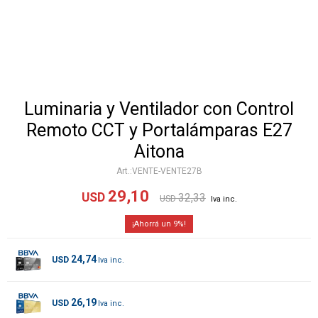
Luminaria y Ventilador con Control
Remoto CCT y Portalámparas E27
Aitona
VENTE-VENTE27B
29,10
USD
32,33
USD
9
24,74
USD
26,19
USD