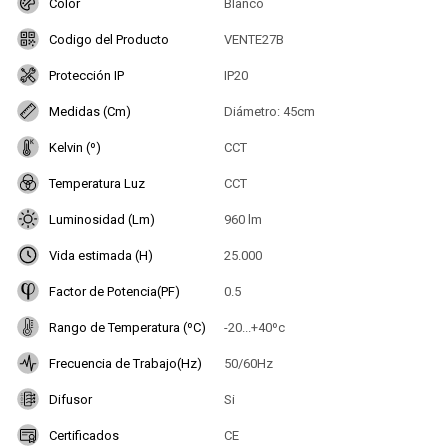
Color
Blanco
Codigo del Producto
VENTE27B
Protección IP
IP20
Medidas (Cm)
Diámetro: 45cm
Kelvin (º)
CCT
Temperatura Luz
CCT
Luminosidad (Lm)
960 lm
Vida estimada (H)
25.000
Factor de Potencia(PF)
0.5
Rango de Temperatura (ºC)
-20...+40ºc
Frecuencia de Trabajo(Hz)
50/60Hz
Difusor
Si
Certificados
CE