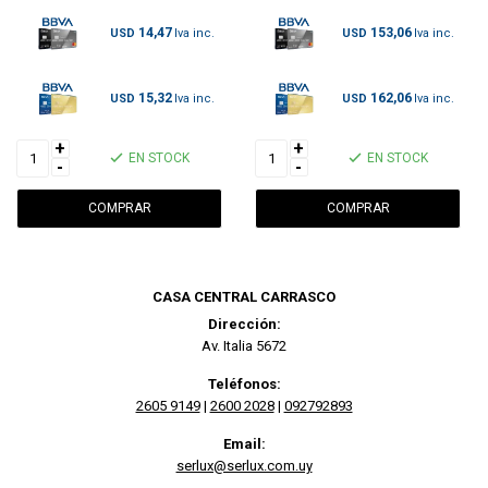
14,47
153,06
USD
USD
15,32
162,06
USD
USD
+
+
EN STOCK
EN STOCK
-
-
CASA CENTRAL CARRASCO
Dirección:
Av. Italia 5672
Teléfonos:
2605 9149
|
2600 2028
|
092792893
Email:
serlux@serlux.com.uy