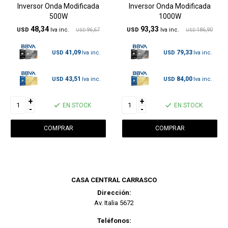
Inversor Onda Modificada
Inversor Onda Modificada
500W
1000W
48,34
93,33
USD
96,67
USD
186,90
USD
USD
41,09
79,33
USD
USD
43,51
84,00
USD
USD
+
+
EN STOCK
EN STOCK
-
-
CASA CENTRAL CARRASCO
Dirección:
Av. Italia 5672
Teléfonos: