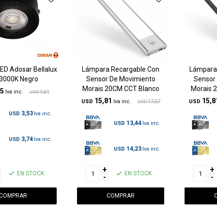
LED Adosar Bellalux
Lámpara Recargable Con
Lámpara
3000K Negro
Sensor De Movimiento
Sensor
Morais 20CM CCT Blanco
Morais 
15
4,61
USD
15,81
15,8
USD
17,57
USD
USD
3,53
USD
13,44
USD
3,74
USD
14,23
USD
+
+
EN STOCK
EN STOCK
-
-