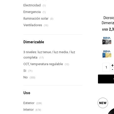
Electricidad
(1)
Emergencia
(1)
Dicroi
Iluminación solar
(3)
Dimeriz
Ventiladores
(10)
2,
USD
Dimerizable
3 niveles: luz tenue / luz media / luz
completa
(17)
CCT, temperatura regulable
+
(12)
-
Si
(71)
No
(555)
Uso
Exterior
(228)
Interior
(674)