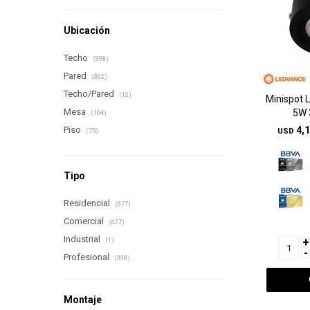
Ubicación
Techo
(398)
Pared
(362)
Techo/Pared
(12)
Minispot 
Mesa
5W 
(104)
Piso
4,
USD
(75)
Tipo
Residencial
(677)
Comercial
(627)
Industrial
+
(1)
-
Profesional
(338)
Montaje