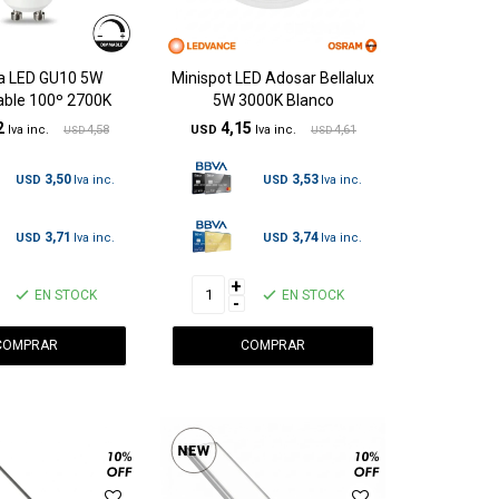
ca LED GU10 5W
Minispot LED Adosar Bellalux
able 100º 2700K
5W 3000K Blanco
2
4,15
4,58
USD
4,61
USD
USD
3,50
3,53
USD
USD
3,71
3,74
USD
USD
+
EN STOCK
EN STOCK
-