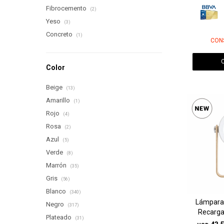
Fibrocemento
(2)
Yeso
(3)
Concreto
(1)
CON
Color
Beige
(13)
Amarillo
(1)
Rojo
(4)
Rosa
(2)
Azul
(5)
Verde
(8)
Marrón
(35)
Gris
(56)
Blanco
(340)
Lámpara
Negro
(317)
Recarga
Plateado
(31)