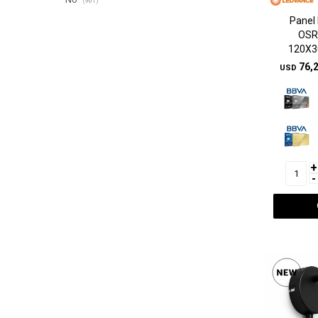
(961)
Panel
OSR
120X3
76,
USD
+
-