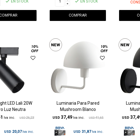
EN STOCK
EN STOCK
CONS
-
C
ight LED Lali 20W
Luminaria Para Pared
Lumina
o Luz Neutra
Mushroom Blanco
Mush
61
37,49
37,4
26,23
USD
41,65
USD
USD
USD
20,07
31,87
USD
USD