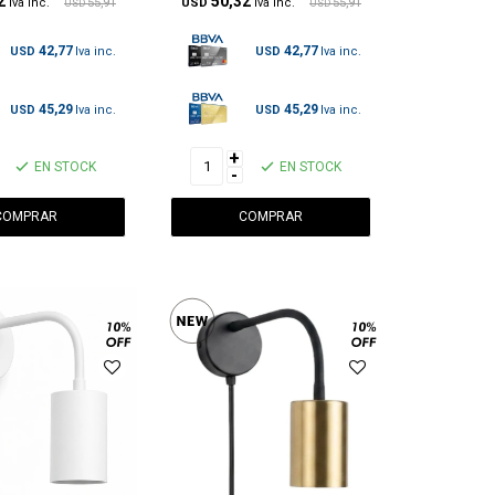
2
50,32
55,91
USD
55,91
USD
USD
42,77
42,77
USD
USD
45,29
45,29
USD
USD
+
EN STOCK
EN STOCK
-