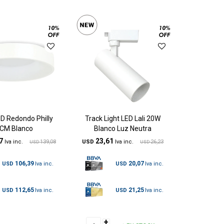
D Redondo Philly
Track Light LED Lali 20W
 CM Blanco
Blanco Luz Neutra
7
23,61
139,08
USD
26,23
USD
USD
106,39
20,07
USD
USD
112,65
21,25
USD
USD
+