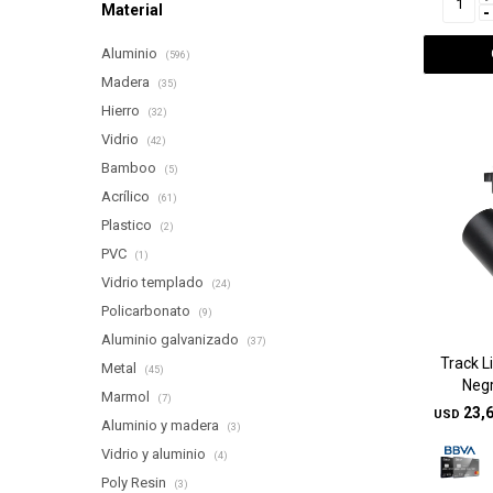
Material
-
Aluminio
(596)
Madera
(35)
Hierro
(32)
Vidrio
(42)
Bamboo
(5)
Acrílico
(61)
Plastico
(2)
PVC
(1)
Vidrio templado
(24)
Policarbonato
(9)
Aluminio galvanizado
(37)
Track L
Metal
(45)
Negr
Marmol
(7)
23,
USD
Aluminio y madera
(3)
Vidrio y aluminio
(4)
Poly Resin
(3)