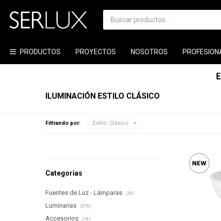
PRODUCTOS
PROYECTOS
NOSOTROS
PROFESION
ILUMINACIÓN ESTILO CLÁSICO
Filtrando por:
Estilo:
Clásico
Categorías
Fuentes de Luz - Lámparas
(49)
Luminarias
(879)
Accesorios
(18)