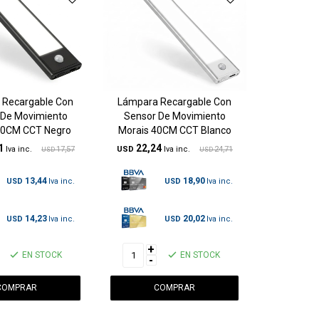
 Recargable Con
Lámpara Recargable Con
 De Movimiento
Sensor De Movimiento
20CM CCT Negro
Morais 40CM CCT Blanco
1
22,24
17,57
USD
24,71
USD
USD
13,44
18,90
USD
USD
14,23
20,02
USD
USD
+
EN STOCK
EN STOCK
-