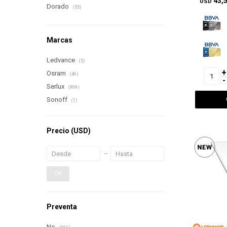
43,
USD
Dorado
(55)
Marcas
Ledvance
(5)
+
Osram
(46)
-
Serlux
(909)
Sonoff
(1)
Precio
(USD)
OK
Preventa
No