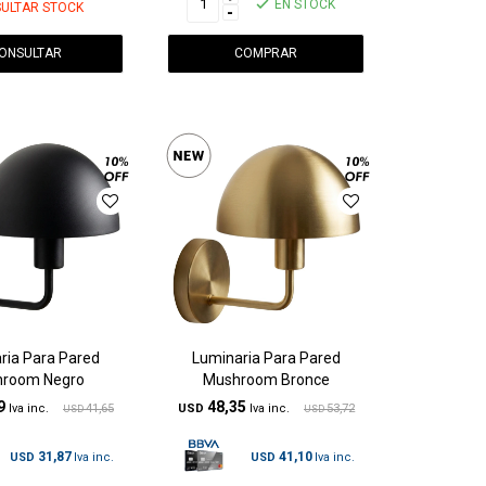
EN STOCK
ULTAR STOCK
-
ONSULTAR
ria Para Pared
Luminaria Para Pared
room Negro
Mushroom Bronce
9
48,35
41,65
USD
53,72
USD
USD
31,87
41,10
USD
USD