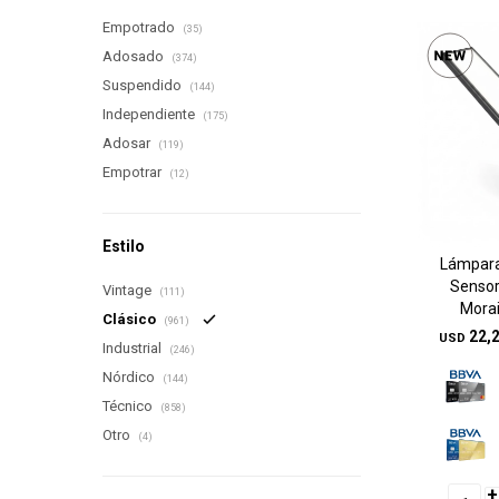
Empotrado
(35)
Adosado
(374)
Suspendido
(144)
Independiente
(175)
Adosar
(119)
Empotrar
(12)
Estilo
Lámpara
Sensor
Vintage
(111)
Mora
Clásico
(961)
22,
USD
Industrial
(246)
Nórdico
(144)
Técnico
(858)
Otro
(4)
+