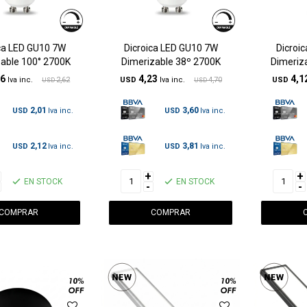
ca LED GU10 7W
Dicroica LED GU10 7W
Dicroi
able 100° 2700K
Dimerizable 38º 2700K
Dimeriz
36
4,23
4,1
2,62
USD
4,70
USD
USD
USD
2,01
3,60
USD
USD
2,12
3,81
USD
USD
+
+
EN STOCK
EN STOCK
-
-