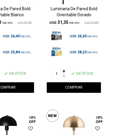
a De Pared Bold
Luminaria De Pared Bold
table Blanco
Orientable Dorado
1
31,35
31,90
USD
34,83
USD
USD
24,40
26,65
USD
USD
25,84
28,22
USD
USD
+
EN STOCK
EN STOCK
-