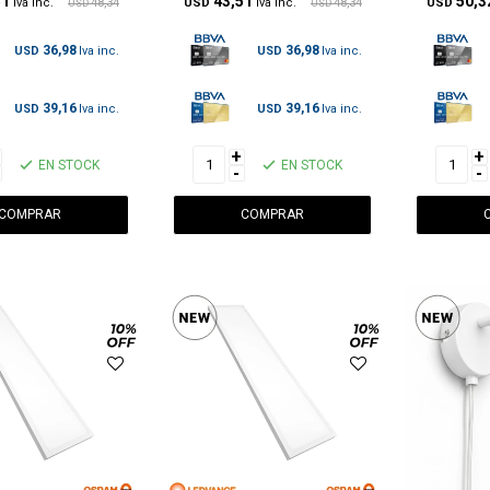
51
43,51
50,3
48,34
USD
48,34
USD
USD
USD
36,98
36,98
USD
USD
39,16
39,16
USD
USD
+
+
EN STOCK
EN STOCK
-
-