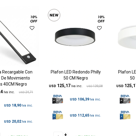
 Recargable Con
Plafon LED Redondo Philly
Plafon LE
 De Movimiento
50 CM Negro
50
is 40CM Negro
125,17
125,1
USD
139,08
USD
USD
24
24,71
USD
106,39
USD
18,90
USD
112,65
USD
20,02
USD
+