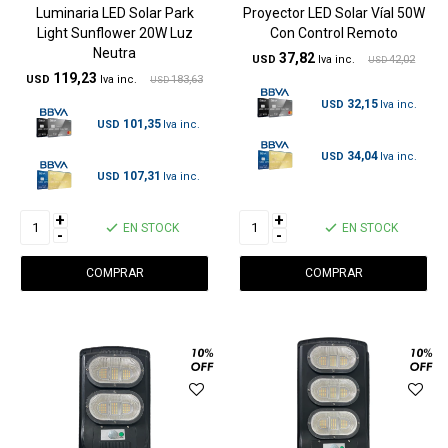
Luminaria LED Solar Park
Proyector LED Solar Víal 50W
Light Sunflower 20W Luz
Con Control Remoto
Neutra
37,82
USD
42,02
USD
119,23
USD
183,63
USD
32,15
USD
101,35
USD
34,04
USD
107,31
USD
+
+
EN STOCK
EN STOCK
-
-