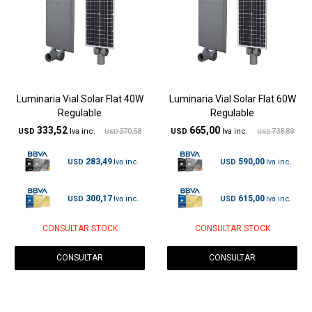
Luminaria Vial Solar Flat 40W
Luminaria Vial Solar Flat 60W
Regulable
Regulable
333,52
665,00
USD
370,58
USD
738,89
USD
USD
283,49
590,00
USD
USD
300,17
615,00
USD
USD
CONSULTAR STOCK
CONSULTAR STOCK
CONSULTAR
CONSULTAR