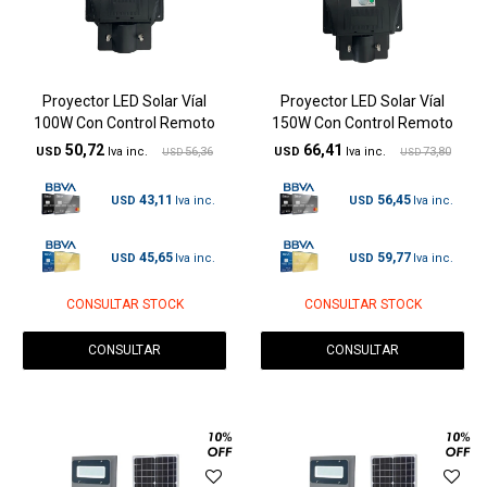
Proyector LED Solar Víal
Proyector LED Solar Víal
100W Con Control Remoto
150W Con Control Remoto
50,72
66,41
USD
56,36
USD
73,80
USD
USD
43,11
56,45
USD
USD
45,65
59,77
USD
USD
CONSULTAR STOCK
CONSULTAR STOCK
CONSULTAR
CONSULTAR