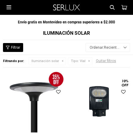

ILUMINACIÓN SOLAR
Recientes
Quitar filtros
Filtrando por:
Iluminación solar
Tipo:
Vial