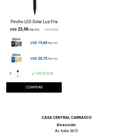
Pincho LED Solar Luz Fría
23,06
USD
25,62
USD
19,60
USD
20,75
USD
+
EN STOCK
-
CASA CENTRAL CARRASCO
Dirección:
Av. Italia 5672