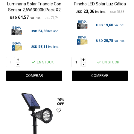
Luminaria Solar Triangle Con
Pincho LED Solar Luz Cálida
Sensor 2,6W 3000K Pack X2
23,06
USD
25,63
USD
64,57
USD
71,74
USD
19,60
USD
54,88
USD
20,75
USD
58,11
USD
+
+
EN STOCK
EN STOCK
-
-