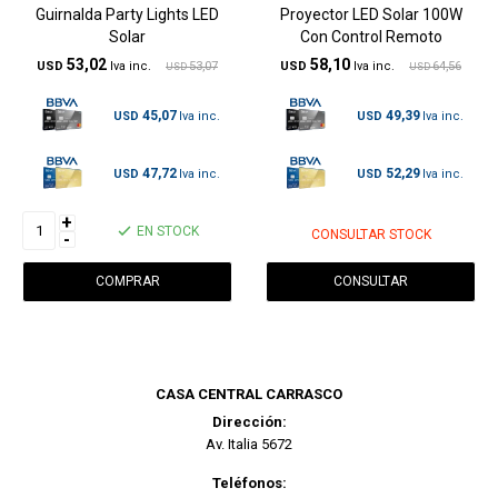
Guirnalda Party Lights LED
Proyector LED Solar 100W
Solar
Con Control Remoto
53,02
58,10
USD
53,07
USD
64,56
USD
USD
45,07
49,39
USD
USD
47,72
52,29
USD
USD
+
EN STOCK
CONSULTAR STOCK
-
CONSULTAR
CASA CENTRAL CARRASCO
Dirección:
Av. Italia 5672
Teléfonos: