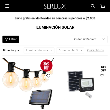

ILUMINACIÓN SOLAR
Recientes
Quitar filtros
Filtrando por:
Iluminación solar
Dimerizable:
Si