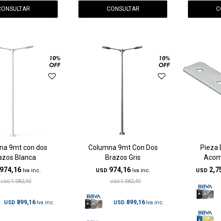
CONSULTAR
CONSULTAR
C
na 9mt con dos
Columna 9mt Con Dos
Pieza 
azos Blanca
Brazos Gris
Acomp
974,16
974,16
2,7
USD
USD
1.082,40
1.082,40
USD
USD
899,16
899,16
USD
USD