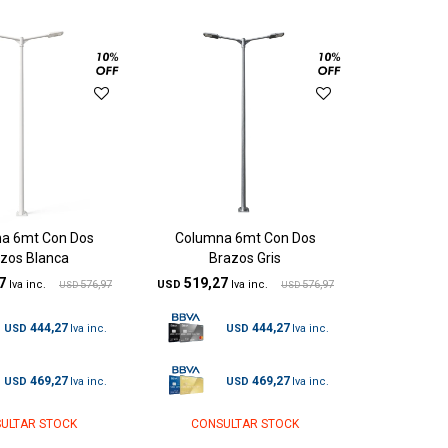
a 6mt Con Dos
Columna 6mt Con Dos
zos Blanca
Brazos Gris
7
519,27
576,97
USD
576,97
USD
USD
444,27
444,27
USD
USD
469,27
469,27
USD
USD
ULTAR STOCK
CONSULTAR STOCK