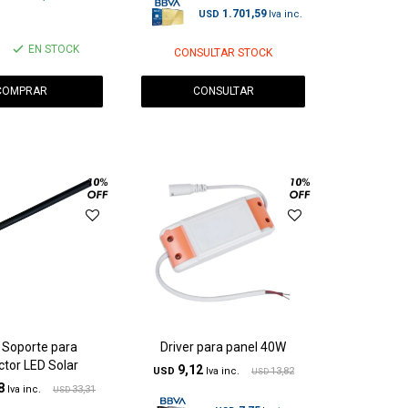
1.701,59
USD
EN STOCK
CONSULTAR STOCK
CONSULTAR
 Soporte para
Driver para panel 40W
tor LED Solar
9,12
USD
13,82
USD
8
33,31
USD