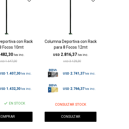
eportiva con Rack
Columna Deportiva con Rack
8 Focos 10mt
para 8 Focos 12mt
.482,30
2.816,37
USD
1.647,00
3.129,30
USD
USD
1.407,30
2.741,37
USD
USD
1.432,30
2.766,37
USD
USD
EN STOCK
CONSULTAR STOCK
CONSULTAR