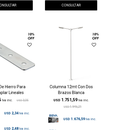
ONSULTAR
CONSULTAR
De Hierro Para
Columna 12mt Con Dos
lar Lineales
Brazos Blanca
5
1.751,59
3,05
USD
USD
1.946,21
USD
2,34
USD
1.676,59
USD
2,48
USD