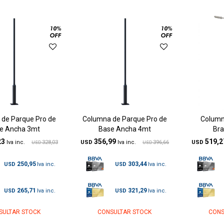
de Parque Pro de
Columna de Parque Pro de
Column
e Ancha 3mt
Base Ancha 4mt
Bra
23
356,99
519,2
328,03
USD
396,66
USD
USD
USD
250,95
303,44
USD
USD
265,71
321,29
USD
USD
SULTAR STOCK
CONSULTAR STOCK
CONS