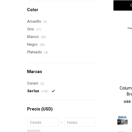
Color
Amarillo
(3)
Gris
(11)
Blanco
(26)
Negro
(33)
Plateado
(4)
Marcas
Osram
(2)
Colum
Serlux
(118)
Br
USD
Precio
(USD)