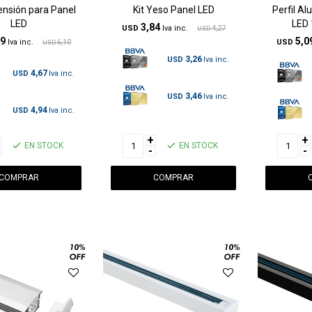
ensión para Panel
Kit Yeso Panel LED
Perfil Al
LED
LED 
3,84
USD
4,27
USD
49
5,0
6,10
USD
USD
3,26
USD
4,67
USD
3,46
USD
4,94
USD
+
+
EN STOCK
EN STOCK
-
-