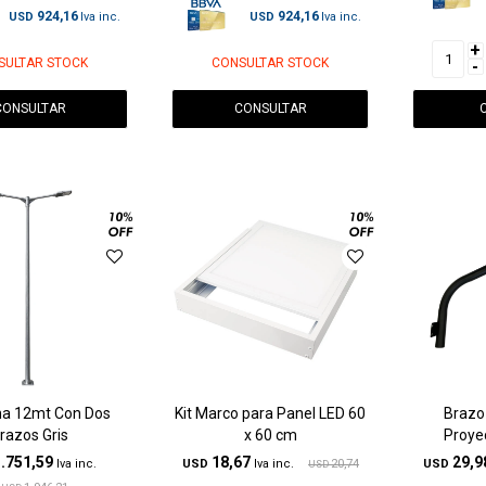
924,16
924,16
USD
USD
+
SULTAR STOCK
CONSULTAR STOCK
-
CONSULTAR
CONSULTAR
a 12mt Con Dos
Kit Marco para Panel LED 60
Brazo
razos Gris
x 60 cm
Proyec
.751,59
18,67
29,9
USD
20,74
USD
USD