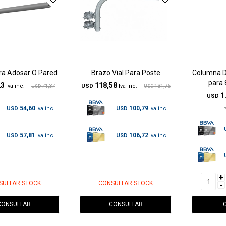
ra Adosar O Pared
Brazo Vial Para Poste
Columna D
para 
23
118,58
71,37
USD
131,76
USD
USD
1
USD
54,60
100,79
USD
USD
57,81
106,72
USD
USD
+
SULTAR STOCK
CONSULTAR STOCK
-
CONSULTAR
CONSULTAR