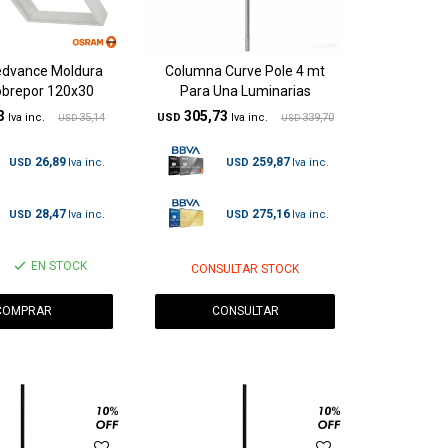
edvance Moldura
Columna Curve Pole 4 mt
obrepor 120x30
Para Una Luminarias
3
305,73
35,14
USD
339,70
USD
USD
26,89
259,87
USD
USD
28,47
275,16
USD
USD
EN STOCK
CONSULTAR STOCK
CONSULTAR