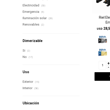
Electricidad
(53)
Emergencia
(9)
Riel El
Iluminación solar
(28)
Em
Renovables
(2)
28,
USD
Dimerizable
Si
(2)
No
(17)
+
-
Uso
Exterior
(15)
Interior
(58)
Ubicación