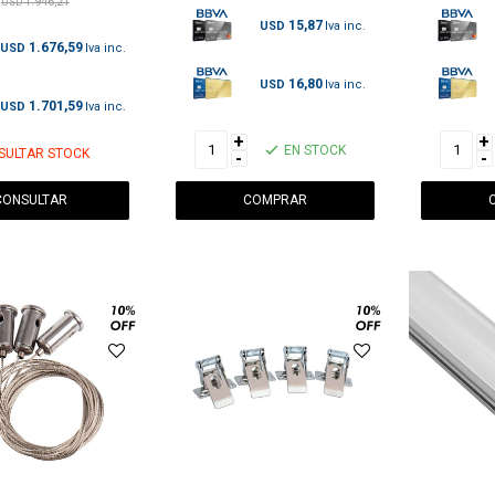
1.946,21
USD
15,87
USD
1.676,59
USD
16,80
USD
1.701,59
USD
+
+
EN STOCK
SULTAR STOCK
-
-
CONSULTAR