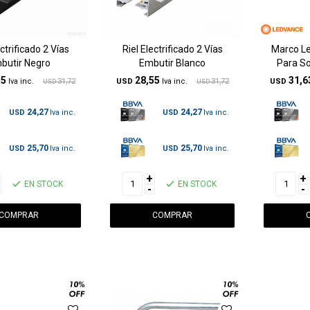
ectrificado 2 Vías
Riel Electrificado 2 Vías
Marco L
butir Negro
Embutir Blanco
Para S
55
28,55
31,6
31,72
USD
31,72
USD
USD
USD
24,27
24,27
USD
USD
25,70
25,70
USD
USD
+
+
EN STOCK
EN STOCK
-
-