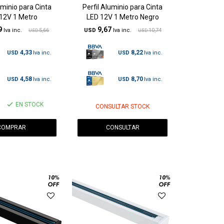
uminio para Cinta
Perfil Aluminio para Cinta
12V 1 Metro
LED 12V 1 Metro Negro
9
9,67
5,66
USD
10,74
USD
USD
4,33
8,22
USD
USD
4,58
8,70
USD
USD
EN STOCK
CONSULTAR STOCK
CONSULTAR