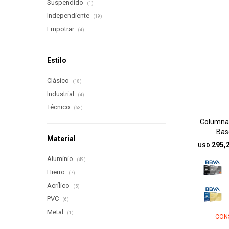
Suspendido
(1)
Independiente
(19)
Empotrar
(4)
Estilo
Clásico
(18)
Industrial
(4)
Técnico
(63)
Columna 
Bas
Material
295,
USD
Aluminio
(49)
Hierro
(7)
Acrílico
(5)
PVC
(6)
Metal
(1)
CON