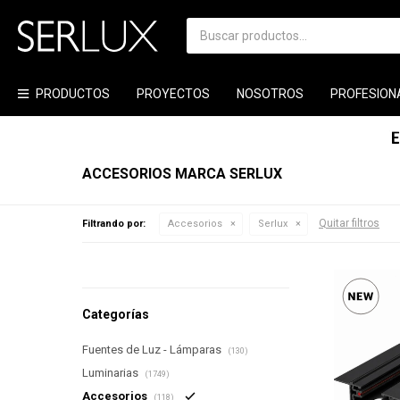
PRODUCTOS
PROYECTOS
NOSOTROS
PROFESION
ACCESORIOS MARCA SERLUX
Quitar filtros
Filtrando por:
Accesorios
Serlux
Categorías
Fuentes de Luz - Lámparas
(130)
Luminarias
(1749)
Accesorios
(118)