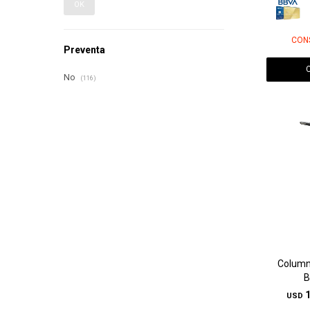
OK
CON
Preventa
No
(116)
Column
B
1
USD