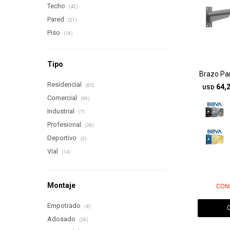
Techo
(42)
Pared
(21)
Piso
(18)
Tipo
Brazo Pa
Residencial
(65)
64,
USD
Comercial
(69)
Industrial
(7)
Profesional
(28)
Deportivo
(3)
Vial
(14)
Montaje
CON
Empotrado
(4)
Adosado
(26)