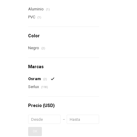
Aluminio
(1)
PVC
(1)
Color
Negro
(2)
Marcas
Osram
(2)
Serlux
(118)
Precio
(USD)
OK