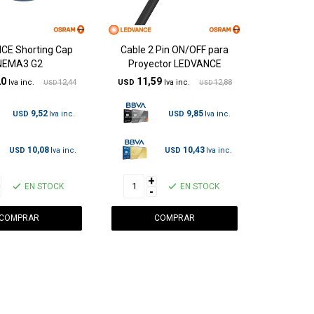
CE Shorting Cap
Cable 2 Pin ON/OFF para
NEMA3 G2
Proyector LEDVANCE
20
11,59
12,44
USD
12,88
USD
USD
9,52
9,85
USD
USD
10,08
10,43
USD
USD
+
EN STOCK
EN STOCK
-