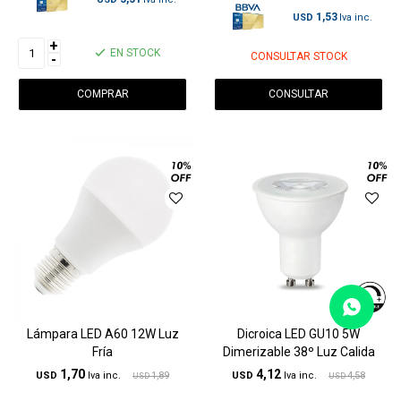
1,53
USD
+
EN STOCK
CONSULTAR STOCK
-
CONSULTAR
Lámpara LED A60 12W Luz
Dicroica LED GU10 5W
Fría
Dimerizable 38º Luz Calida
1,70
4,12
USD
1,89
USD
4,58
USD
USD