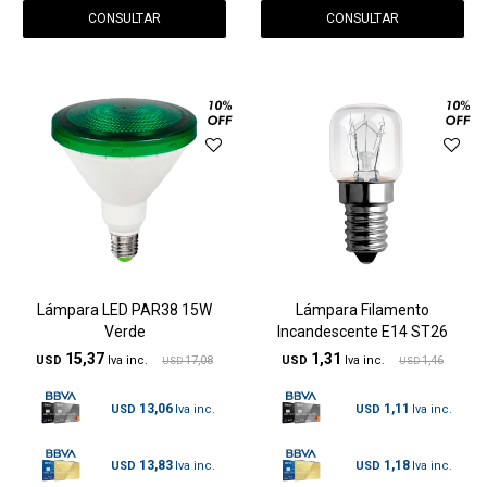
CONSULTAR
CONSULTAR
Lámpara LED PAR38 15W
Lámpara Filamento
Verde
Incandescente E14 ST26
15,37
1,31
USD
17,08
USD
1,46
USD
USD
13,06
1,11
USD
USD
13,83
1,18
USD
USD