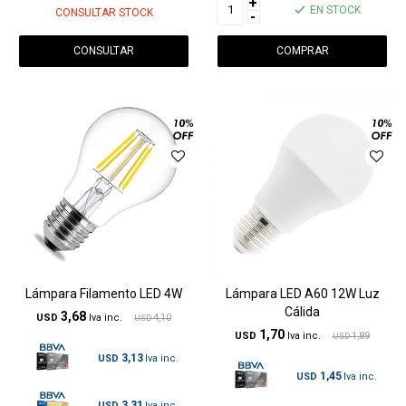
+
EN STOCK
CONSULTAR STOCK
-
CONSULTAR
Lámpara Filamento LED 4W
Lámpara LED A60 12W Luz
Cálida
3,68
USD
4,10
USD
1,70
USD
1,89
USD
3,13
USD
1,45
USD
3,31
USD