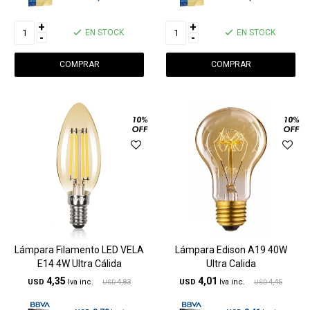
+
+
EN STOCK
EN STOCK
-
-
Lámpara Filamento LED VELA
Lámpara Edison A19 40W
E14 4W Ultra Cálida
Ultra Calida
4,35
4,01
USD
4,83
USD
4,45
USD
USD