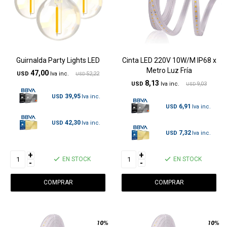
Guirnalda Party Lights LED
Cinta LED 220V 10W/M IP68 x
Metro Luz Fría
47,00
USD
52,22
USD
8,13
USD
9,03
USD
39,95
USD
6,91
USD
42,30
USD
7,32
USD
+
+
EN STOCK
EN STOCK
-
-