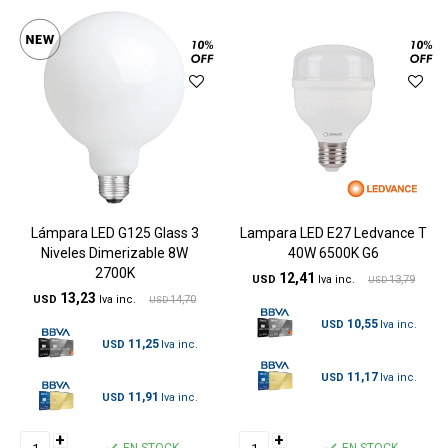
Lámpara LED G125 Glass 3
Lampara LED E27 Ledvance T
Niveles Dimerizable 8W
40W 6500K G6
2700K
12,41
USD
13,79
USD
13,23
USD
14,70
USD
10,55
USD
11,25
USD
11,17
USD
11,91
USD
+
+