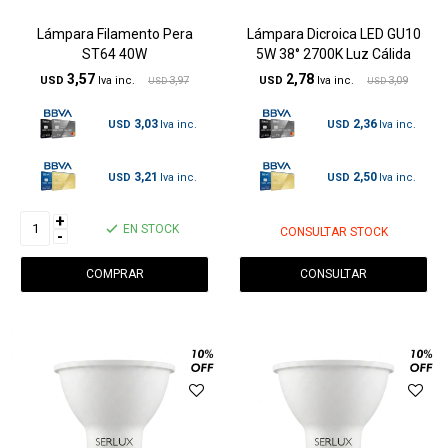
Lámpara Filamento Pera
Lámpara Dicroica LED GU10
ST64 40W
5W 38° 2700K Luz Cálida
3,57
2,78
USD
3,97
USD
3,09
USD
USD
3,03
2,36
USD
USD
3,21
2,50
USD
USD
+
EN STOCK
CONSULTAR STOCK
-
CONSULTAR