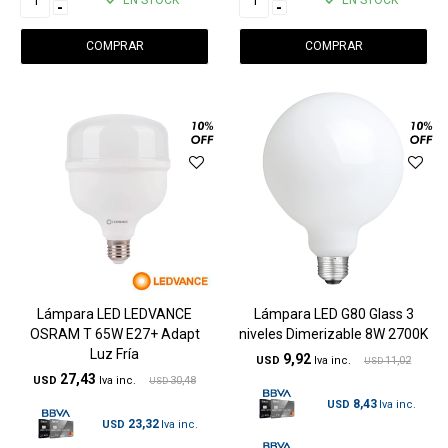
EN STOCK
EN STOCK
-
-
Lámpara LED LEDVANCE
Lámpara LED G80 Glass 3
OSRAM T 65W E27+ Adapt
niveles Dimerizable 8W 2700K
Luz Fría
9,92
USD
11,02
USD
27,43
USD
30,48
USD
8,43
USD
23,32
USD