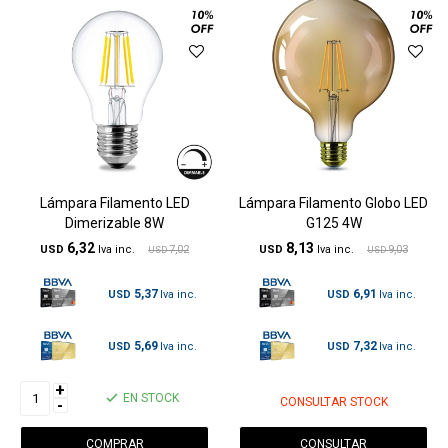
Lámpara Filamento LED
Lámpara Filamento Globo LED
Dimerizable 8W
G125 4W
6,32
8,13
USD
7,02
USD
9,03
USD
USD
5,37
6,91
USD
USD
5,69
7,32
USD
USD
+
EN STOCK
CONSULTAR STOCK
-
CONSULTAR