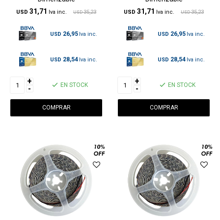
31,71
31,71
USD
35,23
USD
35,23
USD
USD
26,95
26,95
USD
USD
28,54
28,54
USD
USD
+
+
EN STOCK
EN STOCK
-
-