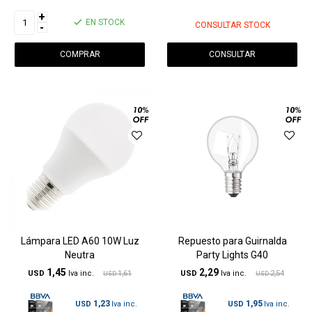
+
EN STOCK
CONSULTAR STOCK
-
CONSULTAR
Lámpara LED A60 10W Luz
Repuesto para Guirnalda
Neutra
Party Lights G40
1,45
2,29
USD
1,61
USD
2,54
USD
USD
1,23
1,95
USD
USD