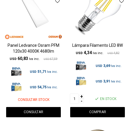
Panel Ledvance Osram PFM
Lámpara Filamento LED 8W
120x30 4000K 4680lm
4,34
USD
4,82
USD
60,83
USD
67,59
USD
3,69
USD
51,71
USD
3,91
USD
54,75
USD
+
EN STOCK
CONSULTAR STOCK
-
CONSULTAR