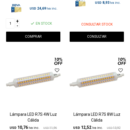
8,93
USD
24,69
USD
+
EN STOCK
CONSULTAR STOCK
-
CONSULTAR
Lámpara LED R7S 4W Luz
Lámpara LED R7S 8W Luz
Cálida
Càlida
10,76
12,52
USD
11,96
USD
13,92
USD
USD