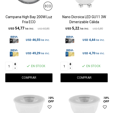
Campana High Bay 200W Luz
Nano Dicroica LED GU11 3W
Fria ECO
Dimerizable Cálida
54,77
5,22
USD
60,85
USD
5,80
USD
USD
46,55
4,44
USD
USD
49,29
4,70
USD
USD
+
+
EN STOCK
EN STOCK
-
-