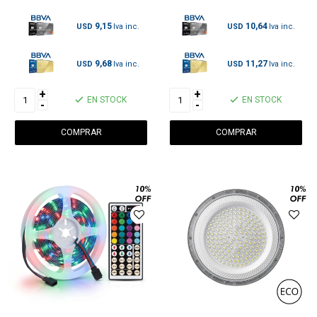
9,15
10,64
USD
USD
9,68
11,27
USD
USD
+
+
EN STOCK
EN STOCK
-
-