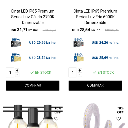
Cinta LED IP65 Premium
Cinta LED IP65 Premium
Series Luz Cálida 2700K
Series Luz Fría 6000K
Dimerizable
Dimerizable
31,71
28,54
USD
35,23
USD
31,71
USD
USD
26,95
24,26
USD
USD
28,54
25,69
USD
USD
+
+
EN STOCK
EN STOCK
-
-