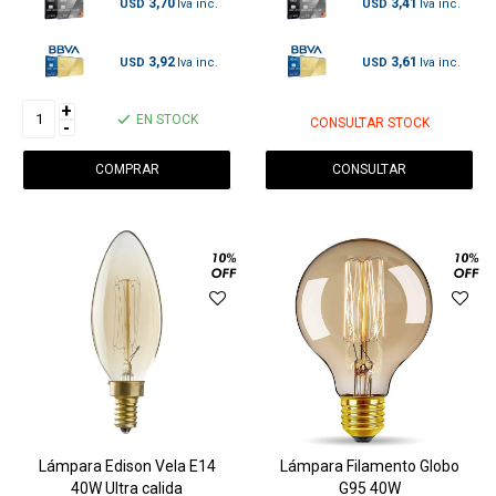
3,70
3,41
USD
USD
3,92
3,61
USD
USD
+
EN STOCK
CONSULTAR STOCK
-
CONSULTAR
Lámpara Edison Vela E14
Lámpara Filamento Globo
40W Ultra calida
G95 40W