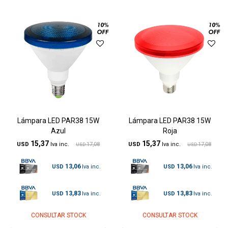
Lámpara LED PAR38 15W
Lámpara LED PAR38 15W
Azul
Roja
15,37
15,37
USD
17,08
USD
17,08
USD
USD
13,06
13,06
USD
USD
13,83
13,83
USD
USD
CONSULTAR STOCK
CONSULTAR STOCK