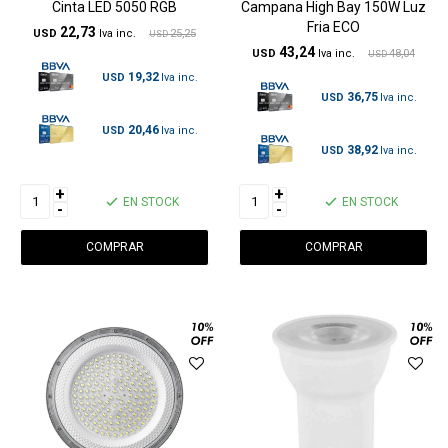
Cinta LED 5050 RGB
Campana High Bay 150W Luz
Fria ECO
22,73
USD
25,25
USD
43,24
USD
48,04
USD
19,32
USD
36,75
USD
20,46
USD
38,92
USD
+
+
EN STOCK
EN STOCK
-
-