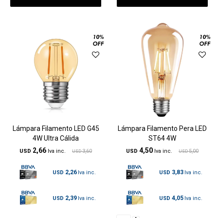
Lámpara Filamento LED G45
Lámpara Filamento Pera LED
4W Ultra Cálida
ST64 4W
2,66
4,50
USD
3,60
USD
5,00
USD
USD
2,26
3,83
USD
USD
2,39
4,05
USD
USD