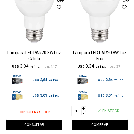
Lámpara LED PAR20 8W Luz
Lámpara LED PAR20 8W Luz
Cálida
Fría
3,34
3,34
USD
4,17
USD
3,71
USD
USD
2,84
2,84
USD
USD
3,01
3,01
USD
USD
+
EN STOCK
CONSULTAR STOCK
-
CONSULTAR