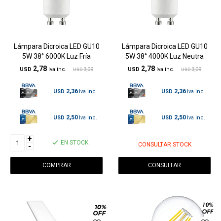
Lámpara Dicroica LED GU10
Lámpara Dicroica LED GU10
5W 38° 6000K Luz Fría
5W 38° 4000K Luz Neutra
2,78
2,78
USD
3,09
USD
3,09
USD
USD
2,36
2,36
USD
USD
2,50
2,50
USD
USD
+
EN STOCK
CONSULTAR STOCK
-
CONSULTAR