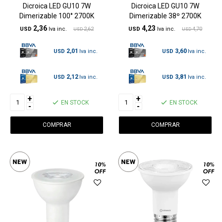
Dicroica LED GU10 7W
Dicroica LED GU10 7W
Dimerizable 100° 2700K
Dimerizable 38º 2700K
2,36
4,23
USD
2,62
USD
4,70
USD
USD
2,01
3,60
USD
USD
2,12
3,81
USD
USD
+
+
EN STOCK
EN STOCK
-
-