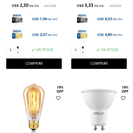
2,30
5,33
USD
2,56
USD
5,92
USD
USD
1,96
4,53
USD
USD
2,07
4,80
USD
USD
+
+
EN STOCK
EN STOCK
-
-