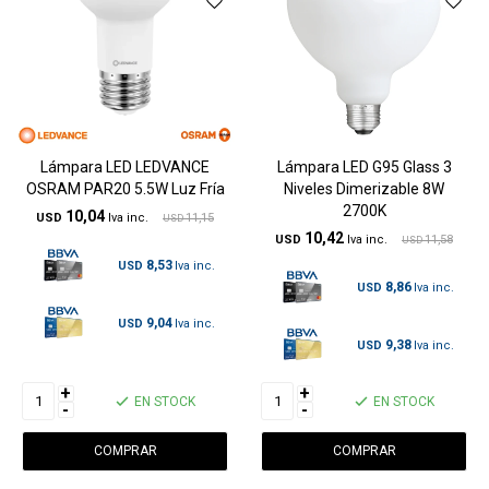
Lámpara LED LEDVANCE
Lámpara LED G95 Glass 3
OSRAM PAR20 5.5W Luz Fría
Niveles Dimerizable 8W
2700K
10,04
USD
11,15
USD
10,42
USD
11,58
USD
8,53
USD
8,86
USD
9,04
USD
9,38
USD
+
+
EN STOCK
EN STOCK
-
-