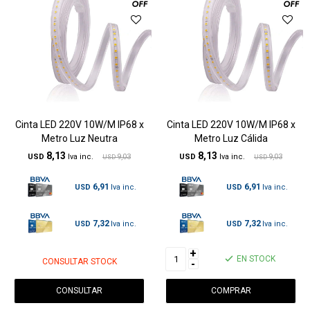
Cinta LED 220V 10W/M IP68 x
Cinta LED 220V 10W/M IP68 x
Metro Luz Neutra
Metro Luz Cálida
8,13
8,13
USD
9,03
USD
9,03
USD
USD
6,91
6,91
USD
USD
7,32
7,32
USD
USD
+
EN STOCK
CONSULTAR STOCK
-
CONSULTAR