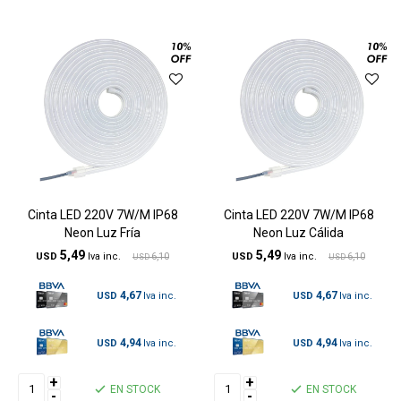
Cinta LED 220V 7W/M IP68
Cinta LED 220V 7W/M IP68
Neon Luz Fría
Neon Luz Cálida
5,49
5,49
USD
6,10
USD
6,10
USD
USD
4,67
4,67
USD
USD
4,94
4,94
USD
USD
+
+
EN STOCK
EN STOCK
-
-