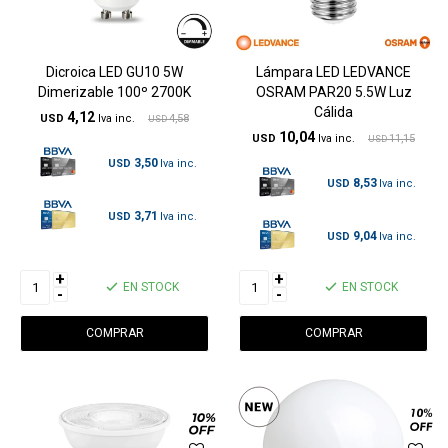
Dicroica LED GU10 5W
Lámpara LED LEDVANCE
Dimerizable 100º 2700K
OSRAM PAR20 5.5W Luz
Cálida
4,12
USD
4,58
USD
10,04
USD
11,15
USD
3,50
USD
8,53
USD
3,71
USD
9,04
USD
+
+
EN STOCK
EN STOCK
-
-