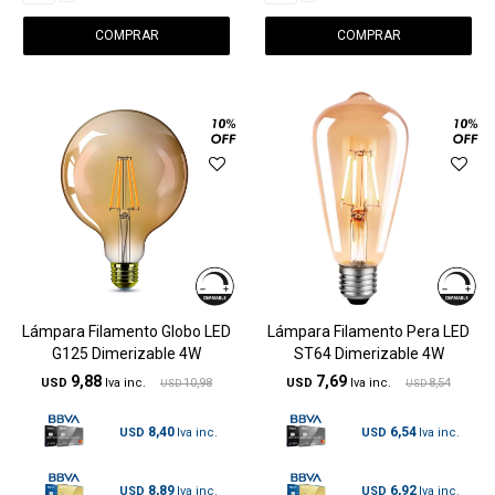
Lámpara Filamento Globo LED
Lámpara Filamento Pera LED
G125 Dimerizable 4W
ST64 Dimerizable 4W
9,88
7,69
USD
10,98
USD
8,54
USD
USD
8,40
6,54
USD
USD
8,89
6,92
USD
USD