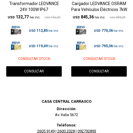
Transformador LEDVANCE
Cargador LEDVANCE OSRAM
24V 100W IP67
Para Vehículos Eléctricos 7kW
132,77
845,36
USD
156,20
USD
939,29
USD
USD
112,85
770,36
USD
USD
119,49
795,36
USD
USD
CONSULTAR STOCK
CONSULTAR STOCK
CONSULTAR
CONSULTAR
CASA CENTRAL CARRASCO
Dirección:
Av. Italia 5672
Teléfonos:
2605 9149
|
2600 2028
|
092792893