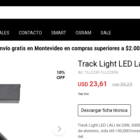
ALES
CONTACTO
SMART
OSRAM
SALE
Track Light LED L
TLLO20F-TLLO20FN
23,61
USD
26,23
USD
Descargar ficha técnica
Track Light LED LALI de 20W, 3000
de aluminio, vida útil >50,000 ho
riel.