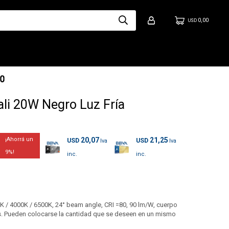
0,00
USD
ali 20W Negro Luz Fría
20,07
21,25
USD
USD
9
K / 4000K / 6500K, 24° beam angle, CRI =80, 90 lm/W, cuerpo
ras. Pueden colocarse la cantidad que se deseen en un mismo