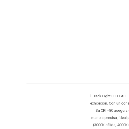
l Track Light LED LALI 
exhibición. Con un con
Su CRI =80 asegura u
manera precisa, ideal 
(3000K cálida, 4000K 