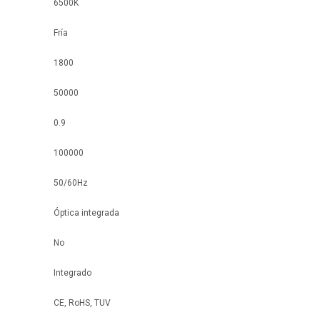
6500K
Fría
1800
50000
0.9
100000
50/60Hz
Óptica integrada
No
Integrado
CE, RoHS, TUV