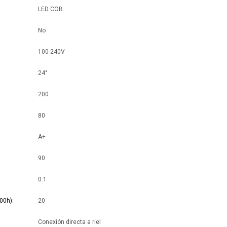
LED COB
No
100-240V
24°
200
80
A+
90
0.1
00h)
20
Conexión directa a riel