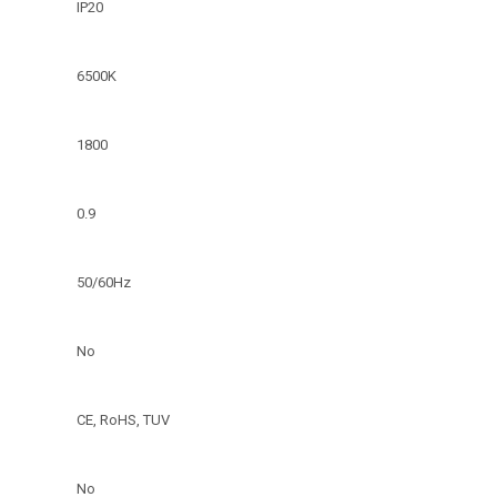
IP20
6500K
1800
0.9
50/60Hz
No
CE, RoHS, TUV
No