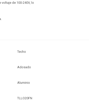
 voltaje de 100-240V, lo
a.
Techo
Adosado
Aluminio
TLLO20FN