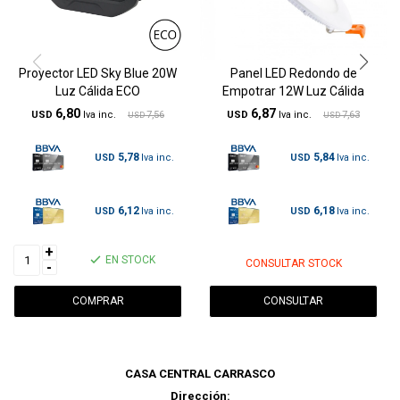
Proyector LED Sky Blue 20W
Panel LED Redondo de
Luz Cálida ECO
Empotrar 12W Luz Cálida
6,80
6,87
USD
7,56
USD
7,63
USD
USD
5,78
5,84
USD
USD
6,12
6,18
USD
USD
+
EN STOCK
CONSULTAR STOCK
-
CONSULTAR
CASA CENTRAL CARRASCO
Dirección: