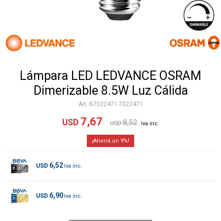
Lámpara LED LEDVANCE OSRAM
Dimerizable 8.5W Luz Cálida
B7022471-7022471
7,67
USD
8,52
USD
9
6,52
USD
6,90
USD