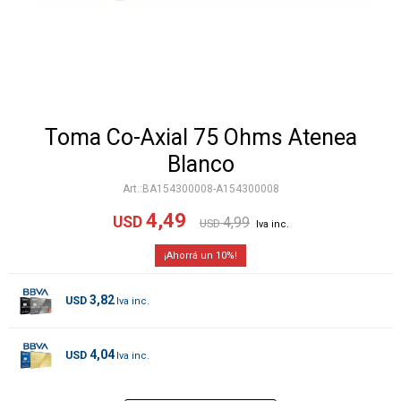
Toma Co-Axial 75 Ohms Atenea
Blanco
BA154300008-A154300008
4,49
USD
4,99
USD
10
3,82
USD
4,04
USD