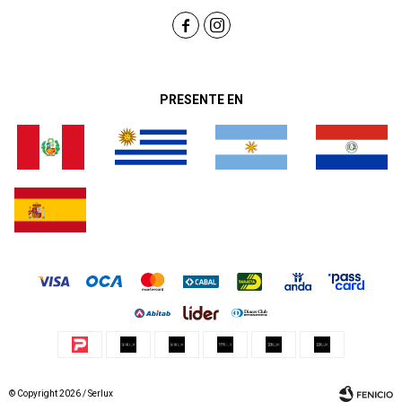


PRESENTE EN
© Copyright 2026 / Serlux