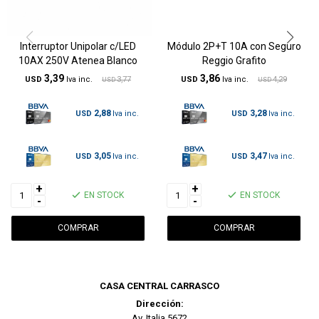
Interruptor Unipolar c/LED
Módulo 2P+T 10A con Seguro
10AX 250V Atenea Blanco
Reggio Grafito
3,39
3,86
USD
3,77
USD
4,29
USD
USD
2,88
3,28
USD
USD
3,05
3,47
USD
USD
+
+
EN STOCK
EN STOCK
-
-
CASA CENTRAL CARRASCO
Dirección:
Av. Italia 5672