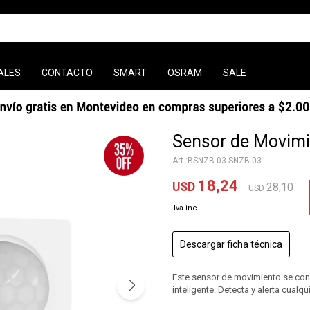
ALES
CONTACTO
SMART
OSRAM
SALE
Sensor de Movim
BSNZB-03-SNZB-03
18,24
USD
28,10
USD
Descargar ficha técnica
Este sensor de movimiento se cone
inteligente. Detecta y alerta cual