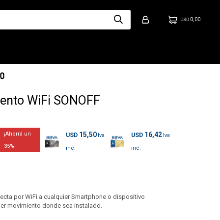
0,00
USD
iento WiFi SONOFF
15,50
16,42
USD
USD
35
cta por WiFi a cualquier Smartphone o dispositivo
quier movimiento donde sea instalado.