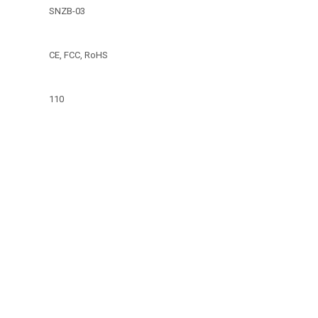
SNZB-03
CE, FCC, RoHS
110