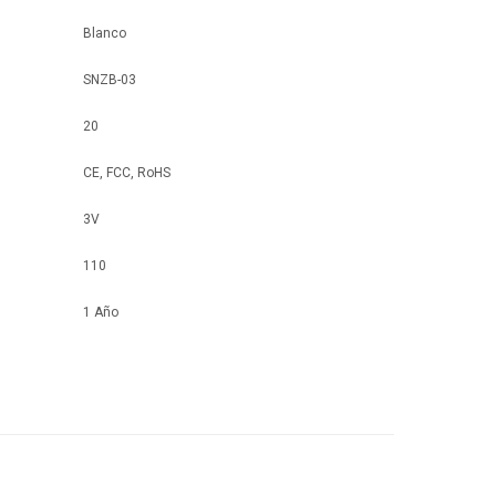
Blanco
SNZB-03
20
CE, FCC, RoHS
3V
110
1 Año