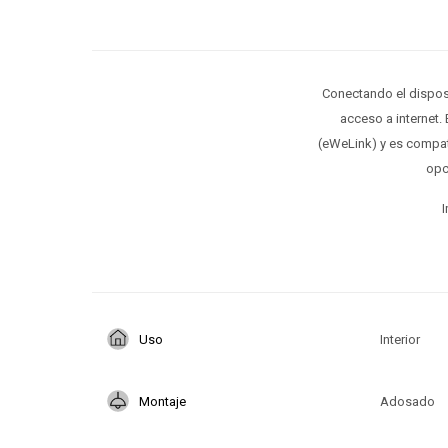
Conectando el dispos
acceso a internet.
(eWeLink) y es compati
opc
I
Uso
Interior
Montaje
Adosado