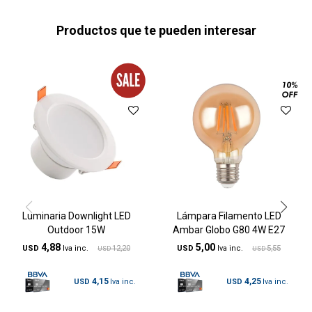
Productos que te pueden interesar
Luminaria Downlight LED
Lámpara Filamento LED
Outdoor 15W
Ambar Globo G80 4W E27
4,88
5,00
USD
12,20
USD
5,55
USD
USD
4,15
4,25
USD
USD