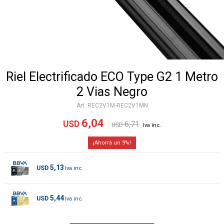
Riel Electrificado ECO Type G2 1 Metro
2 Vias Negro
REC2V1M-REC2V1MN
6,04
USD
6,71
USD
9
5,13
USD
5,44
USD