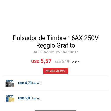
Pulsador de Timbre 16AX 250V
Reggio Grafito
BRI466602512-RI462600617
5,57
USD
6,19
USD
10
4,73
USD
5,01
USD