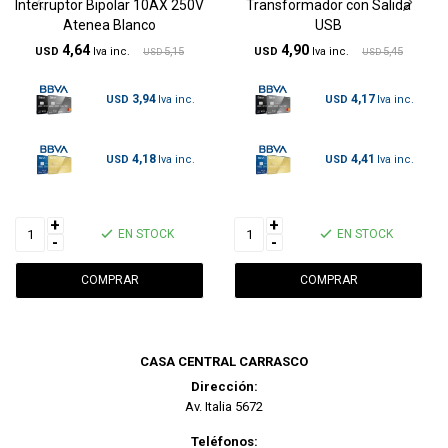
Interruptor Bipolar 10AX 250V
Transformador con Salida
Atenea Blanco
USB
4,64
4,90
USD
5,15
USD
5,45
USD
USD
3,94
4,17
USD
USD
4,18
4,41
USD
USD
+
+
EN STOCK
EN STOCK
-
-
CASA CENTRAL CARRASCO
Dirección:
Av. Italia 5672
Teléfonos: