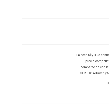
La serie Sky Blue cont
precio competiti
comparación con lám
SERLUX, robusto y to
I