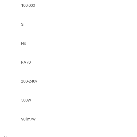
100.000
Si
No
RA70
200-240v
500W
90 lm/W