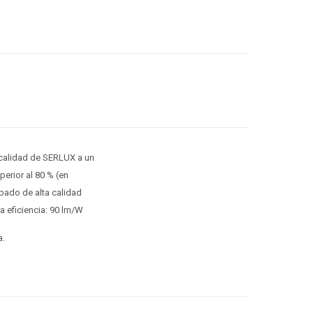
 calidad de SERLUX a un
erior al 80 % (en
bado de alta calidad
a eficiencia: 90 lm/W
a.