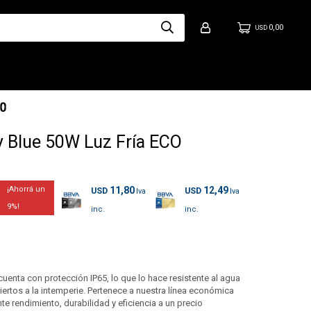
0,00
USD
y Blue 50W Luz Fría ECO
11,80
12,49
USD
USD
9
uenta con protección IP65, lo que lo hace resistente al agua
ertos a la intemperie. Pertenece a nuestra línea económica
te rendimiento, durabilidad y eficiencia a un precio