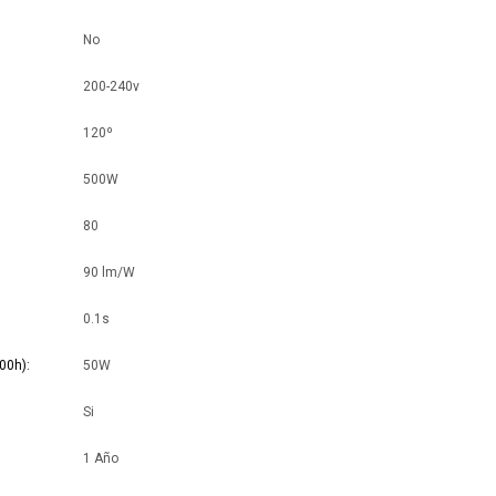
No
200-240v
120º
500W
80
90 lm/W
0.1s
00h)
50W
Si
1 Año