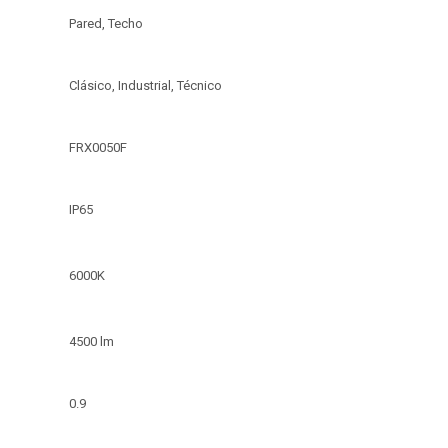
Pared, Techo
Clásico, Industrial, Técnico
FRX0050F
IP65
6000K
4500 lm
0.9