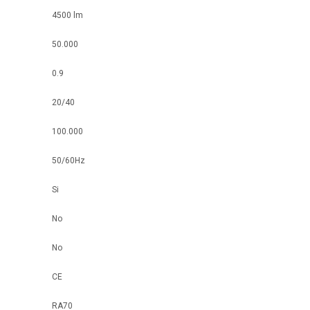
4500 lm
50.000
0.9
20/40
100.000
50/60Hz
Si
No
No
CE
RA70