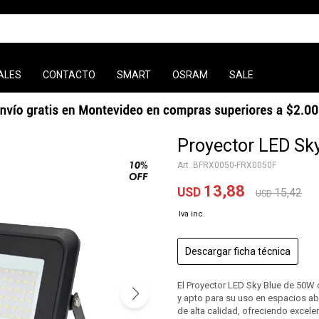
ALES
CONTACTO
SMART
OSRAM
SALE
Proyector LED Sk
BFRX0050-FRX0050F
13,88
USD
15,42
USD
Descargar ficha técnica
El Proyector LED Sky Blue de 50W c
y apto para su uso en espacios abi
de alta calidad, ofreciendo excelen