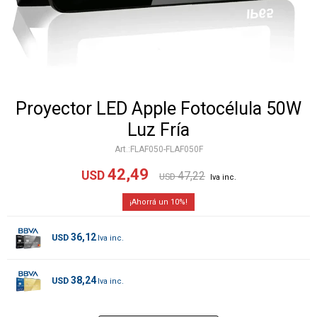
Proyector LED Apple Fotocélula 50W
Luz Fría
FLAF050-FLAF050F
42,49
USD
47,22
USD
10
36,12
USD
38,24
USD