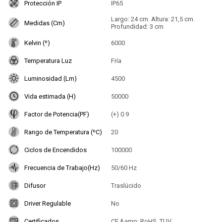
Protección IP
IP65
Largo: 24 cm. Altura: 21,5 cm.
Medidas (Cm)
Profundidad: 3 cm
Kelvin (º)
6000
Temperatura Luz
Fría
Luminosidad (Lm)
4500
Vida estimada (H)
50000
Factor de Potencia(PF)
(+) 0.9
Rango de Temperatura (ºC)
20
Ciclos de Encendidos
100000
Frecuencia de Trabajo(Hz)
50/60 Hz
Difusor
Traslúcido
Driver Regulable
No
Certificados
CE &amp; RoHS, TUV