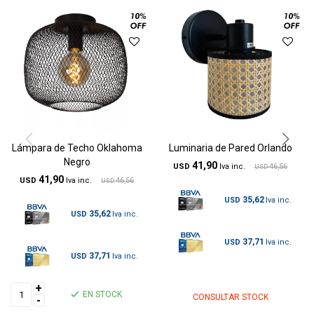
Lámpara de Techo Oklahoma
Luminaria de Pared Orlando
Negro
41,90
USD
46,56
USD
41,90
USD
46,56
USD
35,62
USD
35,62
USD
37,71
USD
37,71
USD
+
EN STOCK
CONSULTAR STOCK
-