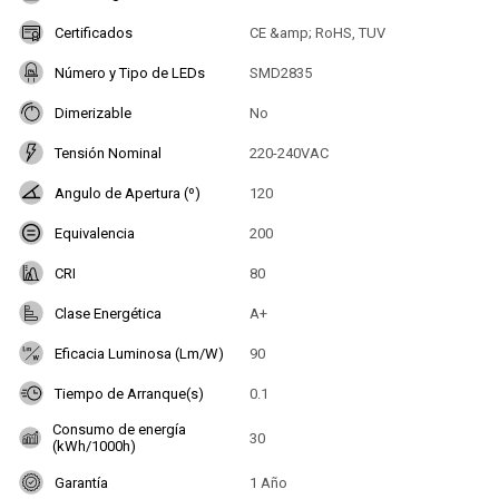
Certificados
CE &amp; RoHS, TUV
Número y Tipo de LEDs
SMD2835
Dimerizable
No
Tensión Nominal
220-240VAC
Angulo de Apertura (º)
120
Equivalencia
200
CRI
80
Clase Energética
A+
Eficacia Luminosa (Lm/W)
90
Tiempo de Arranque(s)
0.1
Consumo de energía
30
(kWh/1000h)
Garantía
1 Año