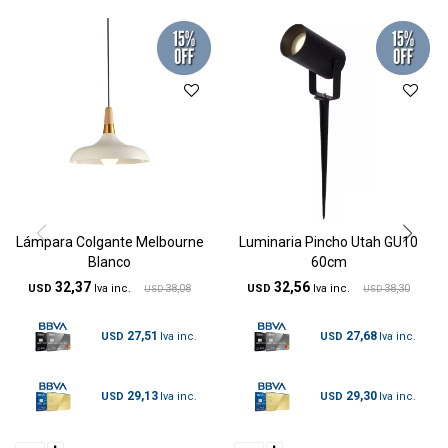
Lámpara Colgante Melbourne
Luminaria Pincho Utah GU10
Blanco
60cm
32,37
32,56
USD
38,08
USD
38,30
USD
USD
27,51
27,68
USD
USD
29,13
29,30
USD
USD