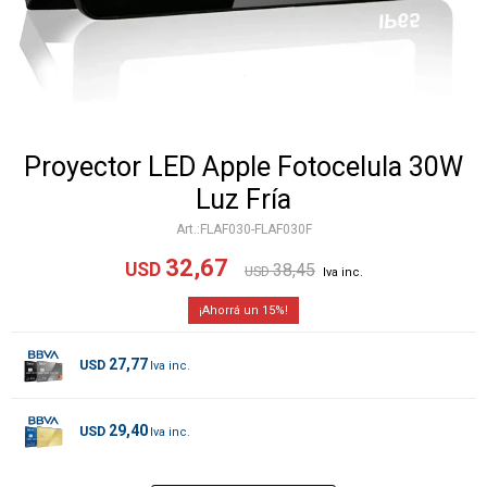
Proyector LED Apple Fotocelula 30W
Luz Fría
FLAF030-FLAF030F
32,67
USD
38,45
USD
15
27,77
USD
29,40
USD