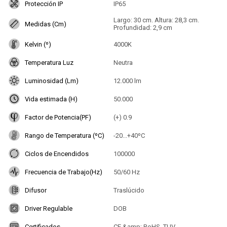
Protección IP
IP65
Largo: 30 cm. Altura: 28,3 cm.
Medidas (Cm)
Profundidad: 2,9 cm
Kelvin (º)
4000K
Temperatura Luz
Neutra
Luminosidad (Lm)
12.000 lm
Vida estimada (H)
50.000
Factor de Potencia(PF)
(+) 0.9
Rango de Temperatura (ºC)
-20...+40ºC
Ciclos de Encendidos
100000
Frecuencia de Trabajo(Hz)
50/60 Hz
Difusor
Traslúcido
Driver Regulable
DOB
Certificados
CE &amp; RoHS, TUV