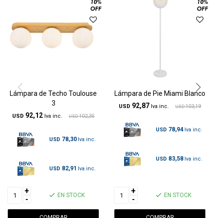
Lámpara de Techo Toulouse
Lámpara de Pie Miami Blanco
3
92,87
USD
103,19
USD
92,12
USD
102,35
USD
78,94
USD
78,30
USD
83,58
USD
82,91
USD
+
+
EN STOCK
EN STOCK
-
-