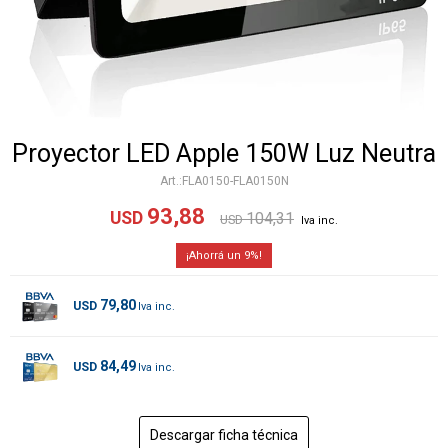
Proyector LED Apple 150W Luz Neutra
FLA0150-FLA0150N
93,88
USD
104,31
USD
9
79,80
USD
84,49
USD
Descargar ficha técnica