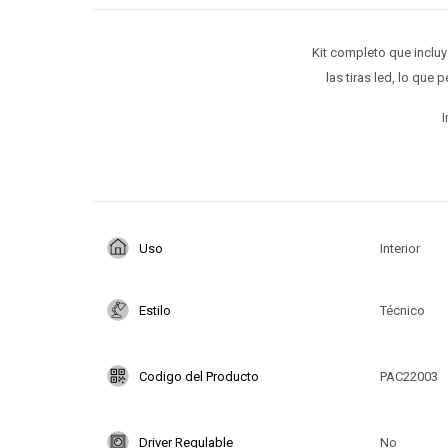
Kit completo que incluye
las tiras led, lo que 
I
Uso
Interior
Estilo
Técnico
Codigo del Producto
PAC22003
Driver Regulable
No