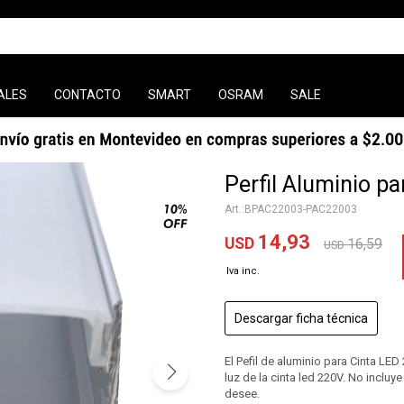
ALES
CONTACTO
SMART
OSRAM
SALE
Perfil Aluminio p
BPAC22003-PAC22003
14,93
USD
16,59
USD
Descargar ficha técnica
El Pefil de aluminio para Cinta LED
luz de la cinta led 220V. No incluy
desee.