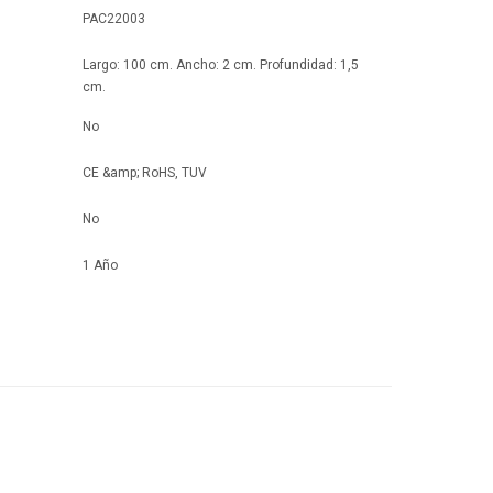
PAC22003
Largo: 100 cm. Ancho: 2 cm. Profundidad: 1,5
cm.
No
CE &amp; RoHS, TUV
No
1 Año