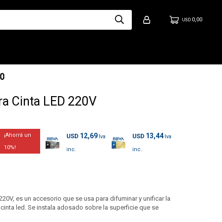
0,00
USD
ara Cinta LED 220V
12,69
13,44
USD
USD
10
 220V, es un accesorio que se usa para difuminar y unificar la
e cinta led. Se instala adosado sobre la superficie que se