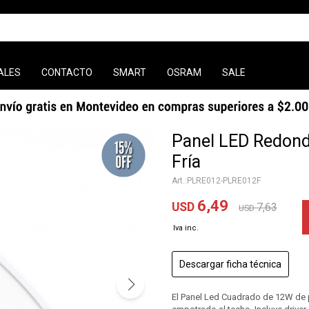
ALES
CONTACTO
SMART
OSRAM
SALE
Panel LED Redond
Fría
PLRE012-PLRE012F
6,49
USD
7,63
USD
Descargar ficha técnica
El Panel Led Cuadrado de 12W de po