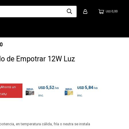
0,00
USD
o de Empotrar 12W Luz
5,52
5,84
USD
USD
14
tencia, en temperatura cálida, fría o neutra se instala