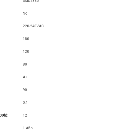
SMD2835
No
220-240VAC
180
120
80
A+
90
0.1
00h)
12
1 Año