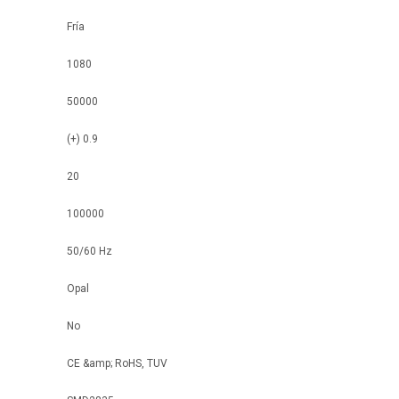
Fría
1080
50000
(+) 0.9
20
100000
50/60 Hz
Opal
No
CE &amp; RoHS, TUV