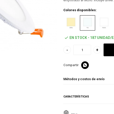
empotrado al techo. Incluye driver.
Colores disponibles:
EN STOCK - 187 UNIDAD/
-
+

Métodos y costos de envío
CARACTERÍSTICAS