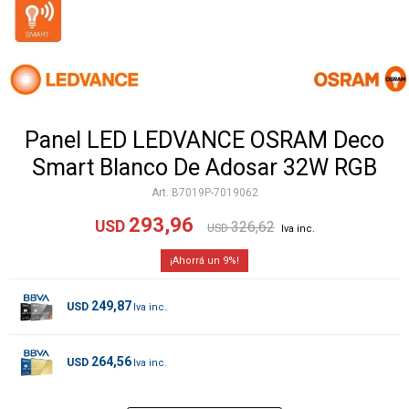
Panel LED LEDVANCE OSRAM Deco
Smart Blanco De Adosar 32W RGB
B7019P-7019062
293,96
USD
326,62
USD
9
249,87
USD
264,56
USD