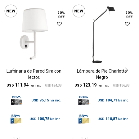
Luminaria de Pared Sira con
Lámpara de Pie Charlotte
lector.
Negro
111,94
123,19
USD
124,38
USD
136,88
USD
USD
95,15
104,71
USD
USD
100,75
110,87
USD
USD