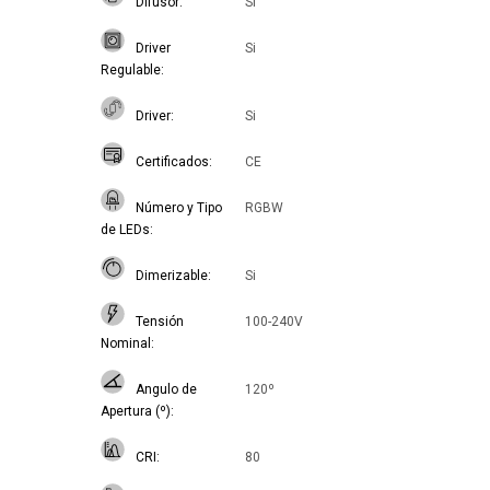
Difusor
Si
Driver
Si
Regulable
Driver
Si
Certificados
CE
Número y Tipo
RGBW
de LEDs
Dimerizable
Si
Tensión
100-240V
Nominal
Angulo de
120º
Apertura (º)
CRI
80