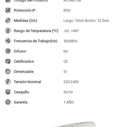
Codigo del Producto
ATLME12B
Protección IP
IP20
Medidas (Cm)
Largo: 13cm Ancho: 12.5cm
Rango de Temperatura (ºC)
-20...+40º
Frecuencia de Trabajo(Hz)
50/60Hz
Difusor
No
Certificados
CE
Dimerizable
Si
Tensión Nominal
220-240V
Casquillo
GU10
Garantía
1 AÑO