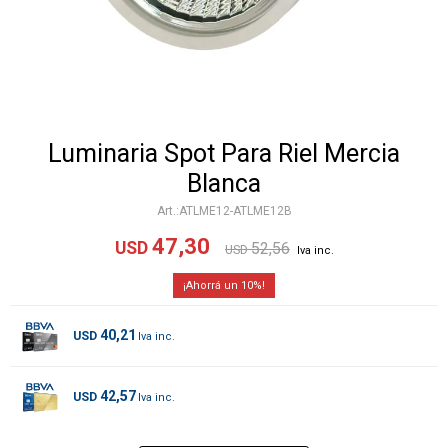
Luminaria Spot Para Riel Mercia
Blanca
ATLME12-ATLME12B
47,30
USD
52,56
USD
10
40,21
USD
42,57
USD