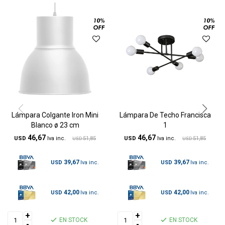
Lámpara Colgante Iron Mini
Lámpara De Techo Francisca
Blanco ø 23 cm
1
46,67
46,67
USD
51,85
USD
51,85
USD
USD
39,67
39,67
USD
USD
42,00
42,00
USD
USD
+
+
EN STOCK
EN STOCK
-
-