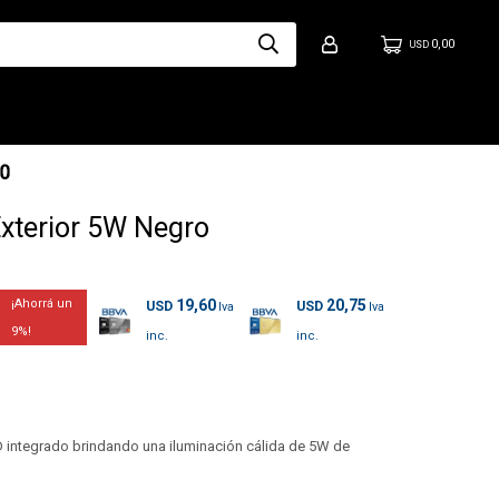
0,00
USD
xterior 5W Negro
19,60
20,75
USD
USD
9
 integrado brindando una iluminación cálida de 5W de