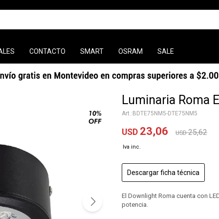
ALES
CONTACTO
SMART
OSRAM
SALE
Luminaria Roma E
BDTE75NM5-DTE75NM5
23,06
USD
25,62
USD
Descargar ficha técnica
El Downlight Roma cuenta con LED
potencia.