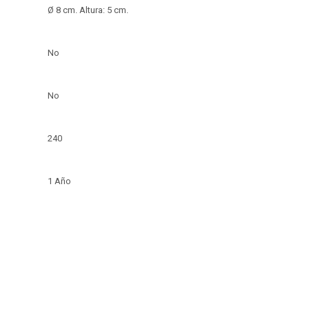
Ø 8 cm. Altura: 5 cm.
No
No
240
1 Año