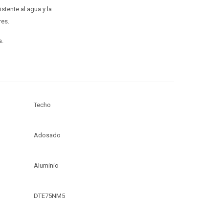
stente al agua y la
res.
a.
Techo
Adosado
Aluminio
DTE75NM5