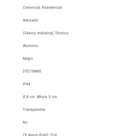
Comercial, Residencial
Adosado
Clásico, Industrial, Técnico
Aluminio
Negro
DTE75NM5
IP44
Ø 8 cm. Altura: 5 cm.
Transparente
No
CE &amp; RoHS, TUV