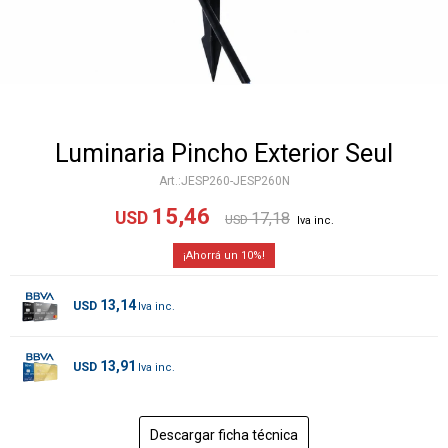
Luminaria Pincho Exterior Seul
JESP260-JESP260N
15,46
USD
17,18
USD
10
13,14
USD
13,91
USD
Descargar ficha técnica