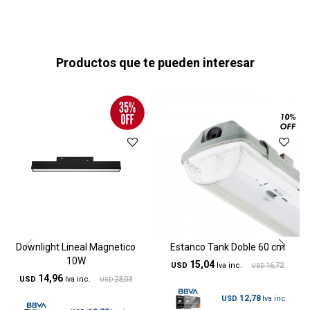
Productos que te pueden interesar
Downlight Lineal Magnetico
Estanco Tank Doble 60 cm
10W
15,04
USD
16,72
USD
14,96
USD
23,03
USD
12,78
USD