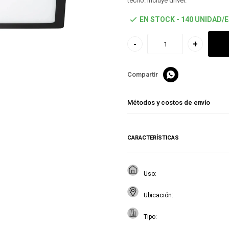
techo. Incluye driver.
EN STOCK - 140 UNIDAD/
-
+

Métodos y costos de envío
CARACTERÍSTICAS
Uso
Ubicación
Tipo