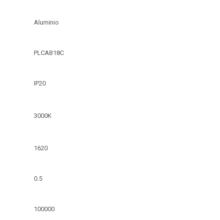
Aluminio
PLCAB18C
IP20
3000K
1620
0.5
100000