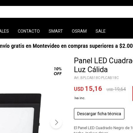
ALES
CONTACTO
SMART
OSRAM
SALE
Panel LED Cuadr
Luz Cálida
BPLCAB18C-PLCAB18C
15,16
USD
19,64
USD
Descargar ficha técnica
El Panel LED Cuadrado Negro de 1