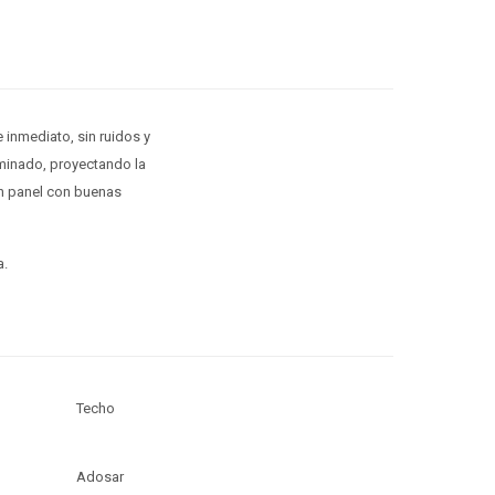
inmediato, sin ruidos y
uminado, proyectando la
un panel con buenas
a.
Techo
Adosar