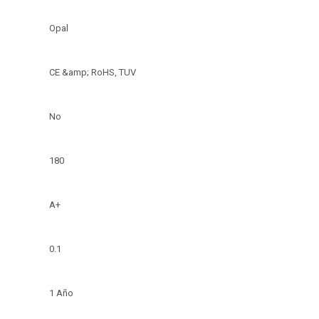
Opal
CE &amp; RoHS, TUV
No
180
A+
0.1
1 Año