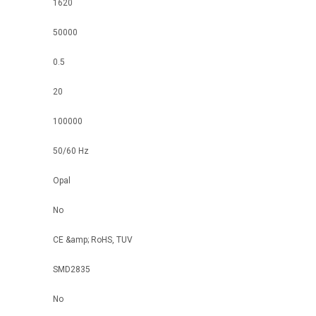
1620
50000
0.5
20
100000
50/60 Hz
Opal
No
CE &amp; RoHS, TUV
SMD2835
No