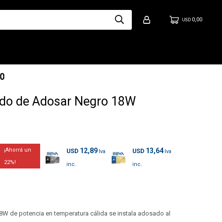
0,00
USD
ado de Adosar Negro 18W
12,89
13,64
USD
USD
22
8W de potencia en temperatura cálida se instala adosado al