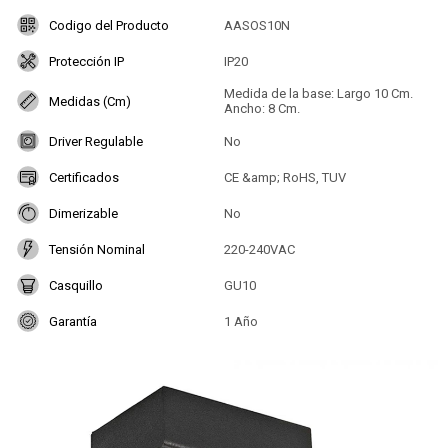
Codigo del Producto
AASOS10N
Protección IP
IP20
Medida de la base: Largo 10 Cm.
Medidas (Cm)
Ancho: 8 Cm.
Driver Regulable
No
Certificados
CE &amp; RoHS, TUV
Dimerizable
No
Tensión Nominal
220-240VAC
Casquillo
GU10
Garantía
1 Año