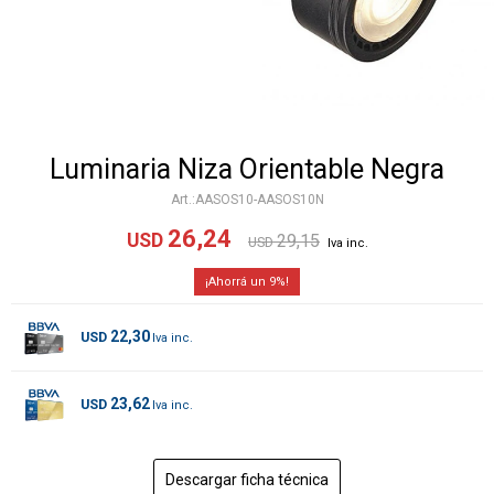
Luminaria Niza Orientable Negra
AASOS10-AASOS10N
26,24
USD
29,15
USD
9
22,30
USD
23,62
USD
Descargar ficha técnica