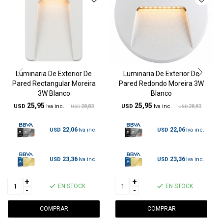
Luminaria De Exterior De
Luminaria De Exterior De
Pared Rectangular Moreira
Pared Redondo Moreira 3W
3W Blanco
Blanco
25,95
25,95
USD
28,83
USD
28,83
USD
USD
22,06
22,06
USD
USD
23,36
23,36
USD
USD
+
+
EN STOCK
EN STOCK
-
-