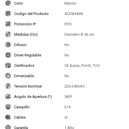
Color
Marrón
Codigo del Producto
ACDB443N
Protección IP
IP20
Medidas (Cm)
Diametro Ø 43 cm
Difusor
No
Driver Regulable
No
Certificados
CE &amp; RoHS, TUV
Dimerizable
No
Tensión Nominal
220-240VAC
Angulo de Apertura (º)
360º
Casquillo
E14
Cables
Si
Garantía
1 Año