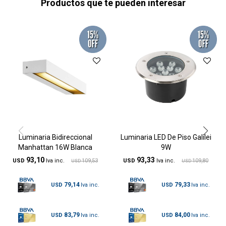
Productos que te pueden interesar
Luminaria Bidireccional
Luminaria LED De Piso Galilei
Manhattan 16W Blanca
9W
93,10
93,33
USD
109,53
USD
109,80
USD
USD
79,14
79,33
USD
USD
83,79
84,00
USD
USD