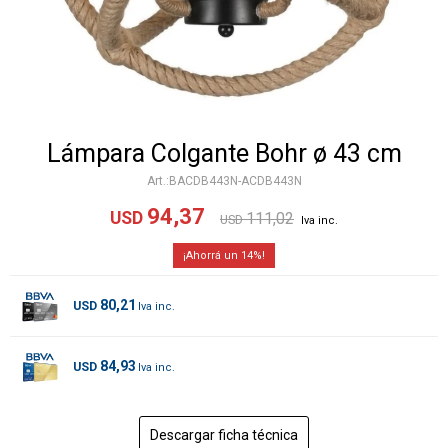
Lámpara Colgante Bohr ø 43 cm
BACDB443N-ACDB443N
94,37
USD
111,02
USD
14
80,21
USD
84,93
USD
Descargar ficha técnica