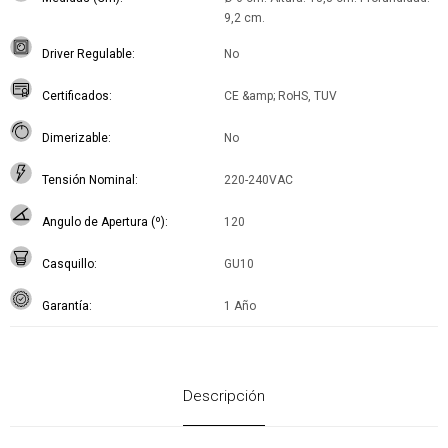
9,2 cm.
Driver Regulable
No
Certificados
CE &amp; RoHS, TUV
Dimerizable
No
Tensión Nominal
220-240VAC
Angulo de Apertura (º)
120
Casquillo
GU10
Garantía
1 Año
Descripción