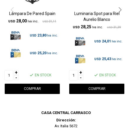
Lámpara De Pared Spain
Luminaria Spot para Riel
Aurelio Blanco
28,00
USD
31,11
USD
28,25
USD
31,39
USD
23,80
USD
24,01
USD
25,20
USD
25,43
USD
+
+
EN STOCK
EN STOCK
-
-
CASA CENTRAL CARRASCO
Dirección:
Av. Italia 5672