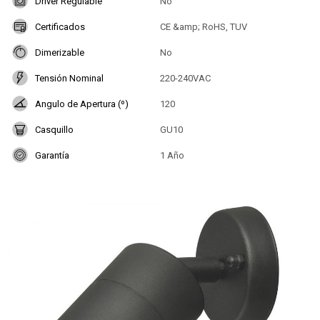
Driver Regulable
No
Certificados
CE &amp; RoHS, TUV
Dimerizable
No
Tensión Nominal
220-240VAC
Angulo de Apertura (º)
120
Casquillo
GU10
Garantía
1 Año