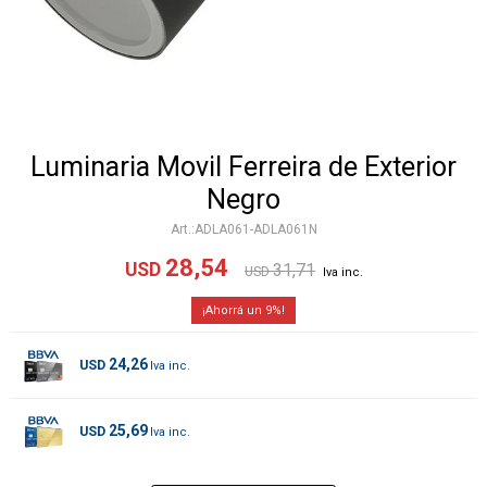
Luminaria Movil Ferreira de Exterior
Negro
ADLA061-ADLA061N
28,54
USD
31,71
USD
9
24,26
USD
25,69
USD