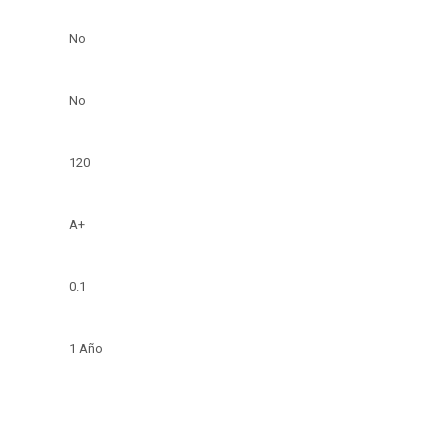
No
No
120
A+
0.1
1 Año