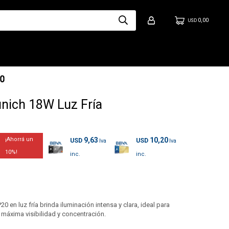
0,00
USD
nich 18W Luz Fría
9,63
10,20
USD
USD
10
 en luz fría brinda iluminación intensa y clara, ideal para
 máxima visibilidad y concentración.