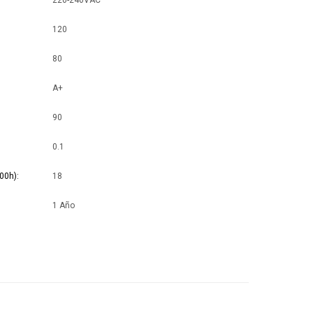
220-240VAC
120
80
A+
90
0.1
00h)
18
1 Año