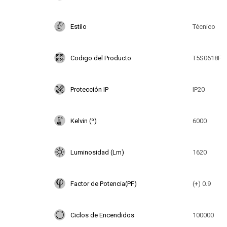
Estilo
Técnico
Codigo del Producto
T5S0618F
Protección IP
IP20
Kelvin (º)
6000
Luminosidad (Lm)
1620
Factor de Potencia(PF)
(+) 0.9
Ciclos de Encendidos
100000