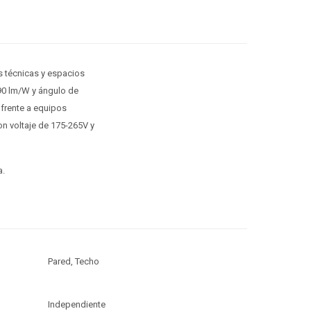
s técnicas y espacios
 90 lm/W y ángulo de
 frente a equipos
on voltaje de 175-265V y
a.
Pared, Techo
Independiente