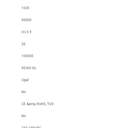
1620
50000
(+) 0.9
20
100000
50/60 Hz
Opal
No
CE &amp; RoHS, TUV
No