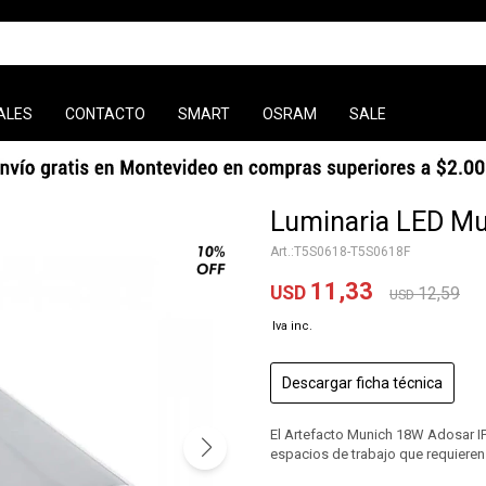
ALES
CONTACTO
SMART
OSRAM
SALE
Luminaria LED Mu
T5S0618-T5S0618F
11,33
USD
12,59
USD
Descargar ficha técnica
El Artefacto Munich 18W Adosar IP20
espacios de trabajo que requieren