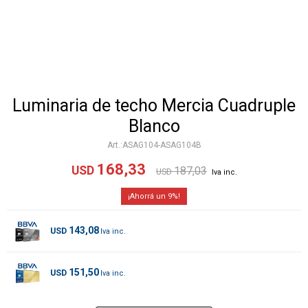
Luminaria de techo Mercia Cuadruple
Blanco
ASAG104-ASAG104B
168,33
USD
187,03
USD
9
143,08
USD
151,50
USD