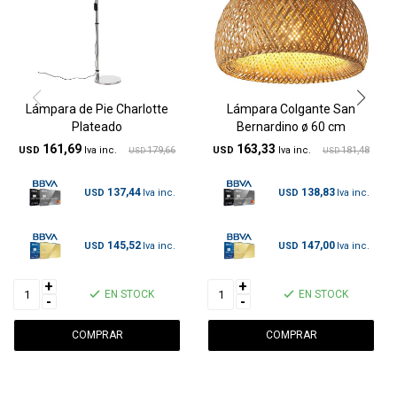
Lámpara de Pie Charlotte
Lámpara Colgante San
Plateado
Bernardino ø 60 cm
161,69
163,33
USD
179,66
USD
181,48
USD
USD
137,44
138,83
USD
USD
145,52
147,00
USD
USD
+
+
EN STOCK
EN STOCK
-
-