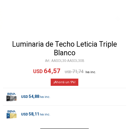
Luminaria de Techo Leticia Triple
Blanco
AASOL30-AASOL30B
64,57
USD
71,74
USD
9
54,88
USD
58,11
USD