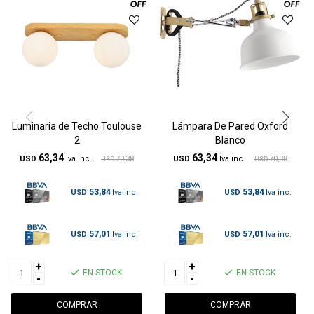
Luminaria de Techo Toulouse
Lámpara De Pared Oxford
2
Blanco
63,34
63,34
USD
70,38
USD
70,38
USD
USD
53,84
53,84
USD
USD
57,01
57,01
USD
USD
+
+
EN STOCK
EN STOCK
-
-