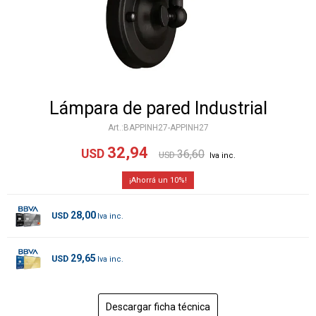
Lámpara de pared Industrial
BAPPINH27-APPINH27
32,94
USD
36,60
USD
10
28,00
USD
29,65
USD
Descargar ficha técnica