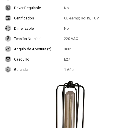
Driver Regulable
No
Certificados
CE &amp; RoHS, TUV
Dimerizable
No
Tensión Nominal
220 VAC
Angulo de Apertura (º)
360°
Casquillo
E27
Garantía
1 Año