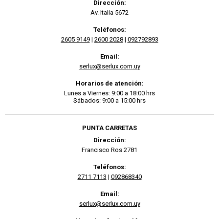
Dirección:
Av. Italia 5672
Teléfonos:
2605 9149
|
2600 2028
|
092792893
Email:
serlux@serlux.com.uy
Horarios de atención:
Lunes a Viernes: 9:00 a 18:00 hrs
Sábados: 9:00 a 15:00 hrs
PUNTA CARRETAS
Dirección:
Francisco Ros 2781
Teléfonos:
2711 7113
|
092868340
Email:
serlux@serlux.com.uy