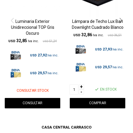
Luminaria Exterior
Lámpara de Techo Lux Bari
Unidireccional TOP Gris
Downlight Cuadrado Blanco
Oscuro
32,86
USD
36,51
USD
32,85
USD
51,24
USD
27,93
USD
27,92
USD
29,57
USD
29,57
USD
+
EN STOCK
CONSULTAR STOCK
-
CONSULTAR
CASA CENTRAL CARRASCO