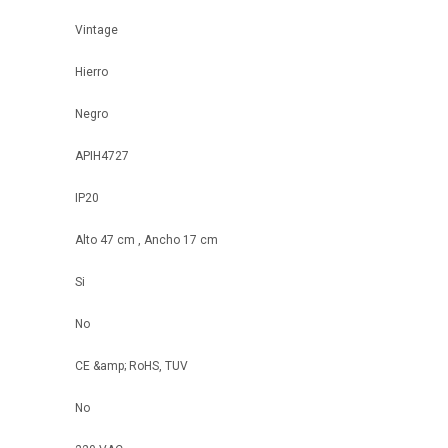
Vintage
Hierro
Negro
APIH4727
IP20
Alto 47 cm , Ancho 17 cm
Si
No
CE &amp; RoHS, TUV
No