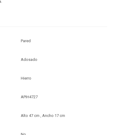
a.
Pared
Adosado
Hierro
APIH4727
Alto 47 cm , Ancho 17 cm
No