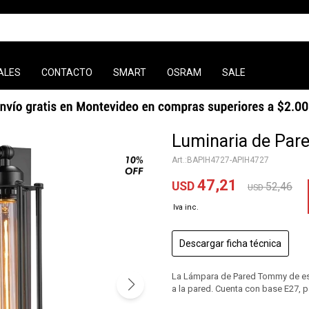
ALES
CONTACTO
SMART
OSRAM
SALE
Luminaria de Pa
BAPIH4727-APIH4727
47,21
USD
52,46
USD
Descargar ficha técnica
La Lámpara de Pared Tommy de esti
a la pared. Cuenta con base E27, p