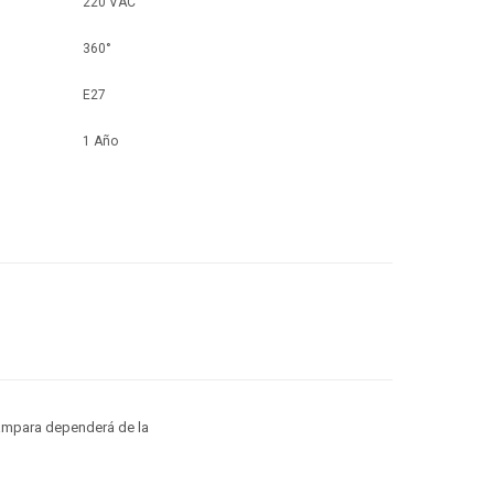
220 VAC
360°
E27
1 Año
lámpara dependerá de la