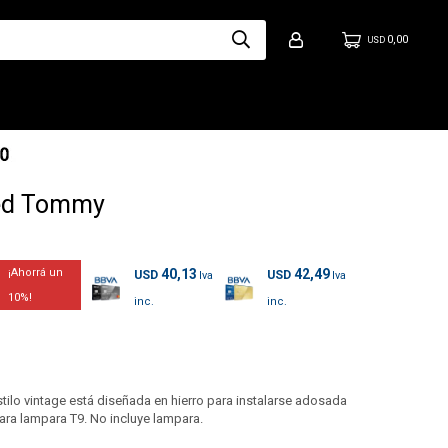
0,00
USD
red Tommy
40,13
42,49
USD
USD
10
lo vintage está diseñada en hierro para instalarse adosada
ara lampara T9. No incluye lampara.