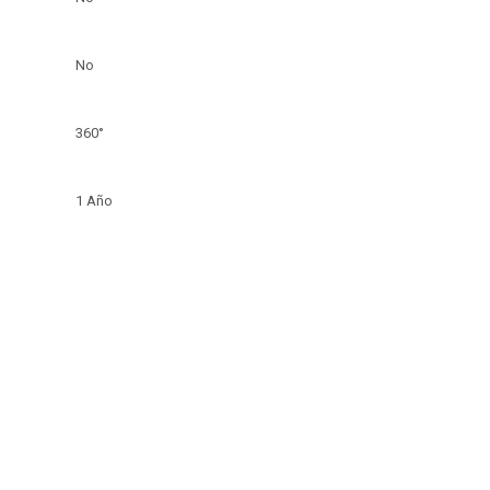
No
360°
1 Año