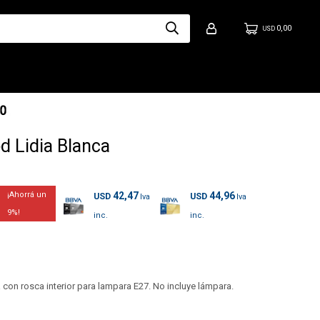
0,00
USD
d Lidia Blanca
42,47
44,96
USD
USD
9
 con rosca interior para lampara E27. No incluye lámpara.