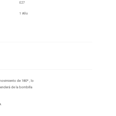
E27
1 Año
movimiento de 180º , lo
penderá de la bombilla
a.