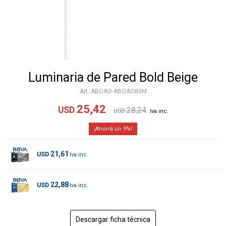
Luminaria de Pared Bold Beige
ABOAO-ABOAO80M
25,42
USD
28,24
USD
9
21,61
USD
22,88
USD
Descargar ficha técnica