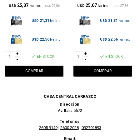
25,07
25,07
USD
27,86
USD
27,86
USD
USD
21,31
21,31
USD
USD
22,56
22,56
USD
USD
+
+
EN STOCK
EN STOCK
-
-
CASA CENTRAL CARRASCO
Dirección:
Av. Italia 5672
Teléfonos:
2605 9149
|
2600 2028
|
092792893
Email: