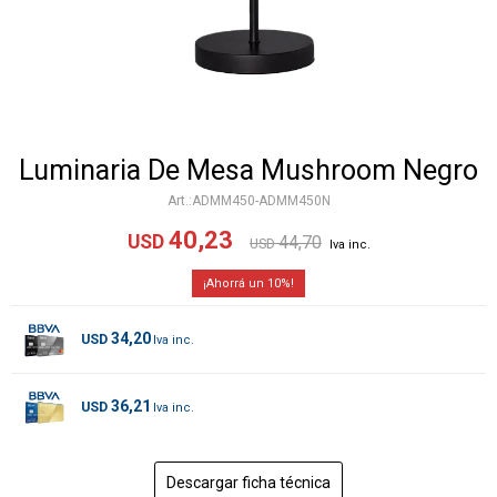
Luminaria De Mesa Mushroom Negro
ADMM450-ADMM450N
40,23
USD
44,70
USD
10
34,20
USD
36,21
USD
Descargar ficha técnica