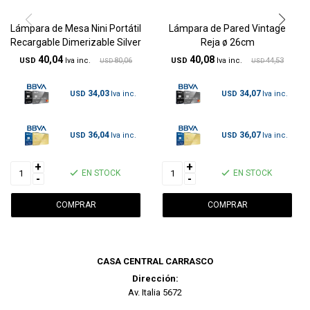
Lámpara de Mesa Nini Portátil
Lámpara de Pared Vintage
Recargable Dimerizable Silver
Reja ø 26cm
40,04
40,08
USD
80,06
USD
44,53
USD
USD
34,03
34,07
USD
USD
36,04
36,07
USD
USD
+
+
EN STOCK
EN STOCK
-
-
CASA CENTRAL CARRASCO
Dirección:
Av. Italia 5672