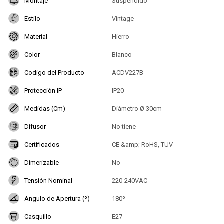
Montaje
Suspendido
Estilo
Vintage
Material
Hierro
Color
Blanco
Codigo del Producto
ACDV227B
Protección IP
IP20
Medidas (Cm)
Diámetro Ø 30cm
Difusor
No tiene
Certificados
CE &amp; RoHS, TUV
Dimerizable
No
Tensión Nominal
220-240VAC
Angulo de Apertura (º)
180º
Casquillo
E27