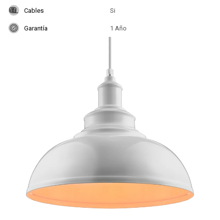
Cables
Si
Garantía
1 Año