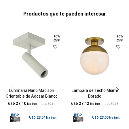
Productos que te pueden interesar
Luminaria Nano Madison
Lámpara de Techo Miami
Orientable de Adosar Blanco
Dorado
27,10
27,12
USD
30,11
USD
30,13
USD
USD
23,04
23,05
USD
USD