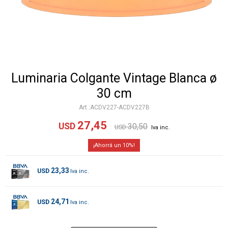
Luminaria Colgante Vintage Blanca ø
30 cm
ACDV227-ACDV227B
27,45
USD
30,50
USD
10
23,33
USD
24,71
USD