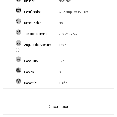
Difusor
No tiene
Certificados
CE &amp; RoHS, TUV
Dimerizable
No
Tensión Nominal
220-240VAC
Angulo de Apertura
180º
(º)
Casquillo
E27
Cables
Si
Garantía
1 Año
Descripción