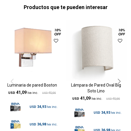
Productos que te pueden interesar
Luminaria de pared Boston
Lámpara de Pared Oval Big
Soto Lino
41,09
USD
45,66
USD
41,09
USD
45,66
USD
34,93
USD
34,93
USD
36,98
USD
36,98
USD