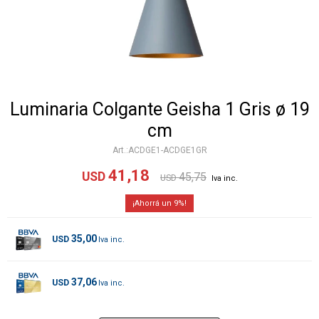
Luminaria Colgante Geisha 1 Gris ø 19
cm
ACDGE1-ACDGE1GR
41,18
USD
45,75
USD
9
35,00
USD
37,06
USD