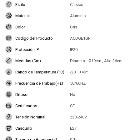
Estilo
Clásico
Material
Aluminio
Color
Gris
Codigo del Producto
ACDGE1GR
Protección IP
IP20
Medidas (Cm)
Diámetro: Ø19cm , Alto 36cm
Rango de Temperatura (ºC)
-20....+40º
Frecuencia de Trabajo(Hz)
50/60HZ
Difusor
No
Certificados
CE
Tensión Nominal
220-240V
Casquillo
E27
Tiempo de Arranque(s)
0.1s