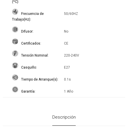
(ºC)
Frecuencia de
50/60HZ
Trabajo(Hz)
Difusor
No
Certificados
CE
Tensión Nominal
220-240V
Casquillo
E27
Tiempo de Arranque(s)
0.1s
Garantía
1 Año
Descripción