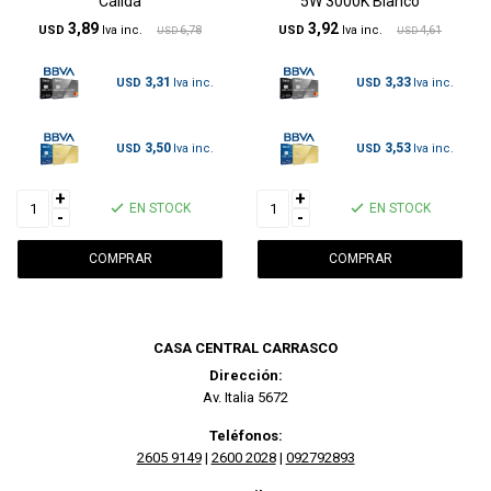
Cálida
5W 3000K Blanco
3,89
3,92
USD
6,78
USD
4,61
USD
USD
3,31
3,33
USD
USD
3,50
3,53
USD
USD
+
+
EN STOCK
EN STOCK
-
-
CASA CENTRAL CARRASCO
Dirección:
Av. Italia 5672
Teléfonos:
2605 9149
|
2600 2028
|
092792893