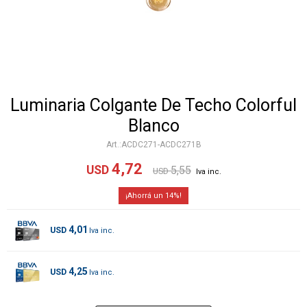
Luminaria Colgante De Techo Colorful
Blanco
ACDC271-ACDC271B
4,72
USD
5,55
USD
14
4,01
USD
4,25
USD