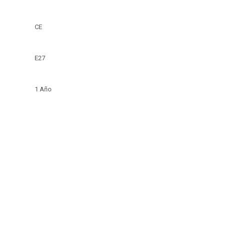
CE
E27
1 Año