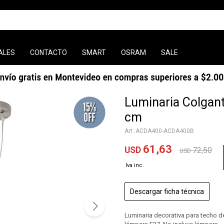
ALES
CONTACTO
SMART
OSRAM
SALE
Luminaria Colgant
cm
ACDA400-ACDA400B
61,63
USD
72,50
USD
Descargar ficha técnica
Luminaria decorativa para techo de