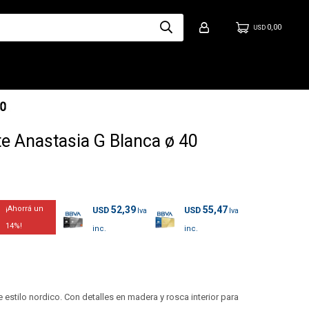
0,00
USD
e Anastasia G Blanca ø 40
52,39
55,47
USD
USD
14
 estilo nordico. Con detalles en madera y rosca interior para